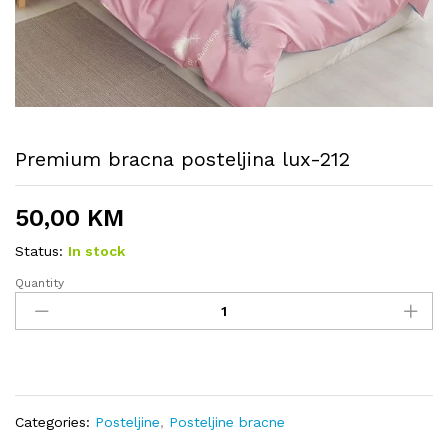
Premium bracna posteljina lux-212
50,00
KM
Status:
In stock
Quantity
Premium
bracna
posteljina
lux-
212
quantity
Categories:
Posteljine
,
Posteljine bracne