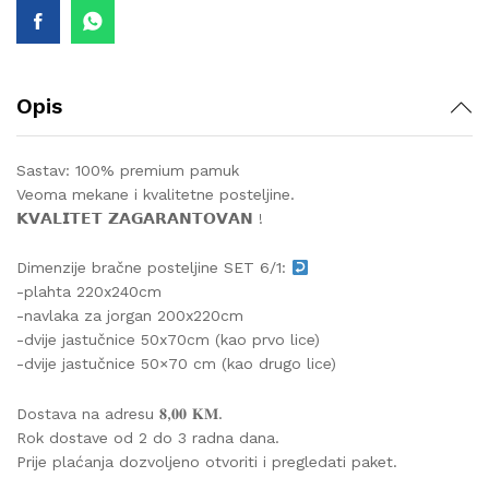
Opis
Sastav: 100% premium pamuk
Veoma mekane i kvalitetne posteljine.
𝗞𝗩𝗔𝗟𝗜𝗧𝗘𝗧 𝗭𝗔𝗚𝗔𝗥𝗔𝗡𝗧𝗢𝗩𝗔𝗡 !
Dimenzije bračne posteljine SET 6/1:
-plahta 220x240cm
-navlaka za jorgan 200x220cm
-dvije jastučnice 50x70cm (kao prvo lice)
-dvije jastučnice 50×70 cm (kao drugo lice)
Dostava na adresu 𝟖,𝟎𝟎 𝐊𝐌.
Rok dostave od 2 do 3 radna dana.
Prije plaćanja dozvoljeno otvoriti i pregledati paket.