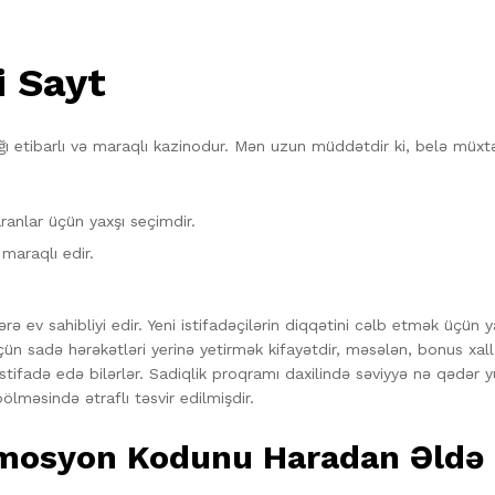
 Sayt
 etibarlı və maraqlı kazinodur. Mən uzun müddətdir ki, belə müxtə
ranlar üçün yaxşı seçimdir.
maraqlı edir.
rə ev sahibliyi edir. Yeni istifadəçilərin diqqətini cəlb etmək üçün
üçün sadə hərəkətləri yerinə yetirmək kifayətdir, məsələn, bonus xa
stifadə edə bilərlər. Sadiqlik proqramı daxilində səviyyə nə qədər 
bölməsində ətraflı təsvir edilmişdir.
mosyon Kodunu Haradan Əldə 