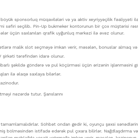
öyük sponsorluq müqavilələri və ya aktiv xeyriyyəçilik fəaliyyəti il
 səfiri seçilib. Pin-Up bukmeker kontorunun bir çox müştərisi rəsmi
ələr üçün saxlanılan qrafik uyğunluq mərkəzi ilə əvəz olunur.
tlərə malik slot seçməyə imkan verir, məsələn, bonuslar almaq və 
şirkəti tərəfindən idarə olunur.
rlı şəkildə göndərə və pul köçürməsi üçün ərizənin işlənməsini gö
rı ilə əlaqə saxlaya bilərlər.
kazinodur.
tməyi nəzərdə tutur. Şanslarını
mamlamalıdırlar. Söhbət ondan gedir ki, oyunçu şəxsi sənədlərinin 
 bölməsindən istifadə edərək pul çıxara bilirlər. Nağdlaşdırma v
stənilən məbləğdə vəsait yatırmağa imkan verir, məsələn, kazinonun 