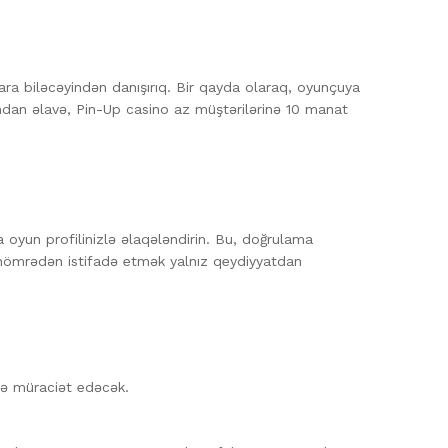
xara biləcəyindən danışırıq. Bir qayda olaraq, oyunçuya
undan əlavə, Pin-Up casino az müştərilərinə 10 manat
oyun profilinizlə əlaqələndirin. Bu, doğrulama
l nömrədən istifadə etmək yalnız qeydiyyatdan
əsə müraciət edəcək.