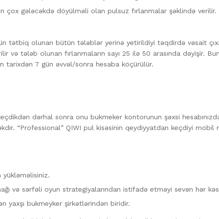
çox gələcəkdə döyülməli olan pulsuz fırlanmalar şəklində verilir.
ün tətbiq olunan bütün tələblər yerinə yetirildiyi təqdirdə vəsait çı
r və tələb olunan fırlanmaların sayı 25 ilə 50 arasında dəyişir. B
ən tarixdən 7 gün əvvəl/sonra hesaba köçürülür.
keçdikdən dərhal sonra onu bukmeker kontorunun şəxsi hesabınızda 
əkdir. “Professional” QIWI pul kisəsinin qeydiyyatdan keçdiyi mobi
yükləməlisiniz.
mağı və sərfəli oyun strategiyalarından istifadə etməyi sevən hər k
 yaxşı bukmeyker şirkətlərindən biridir.