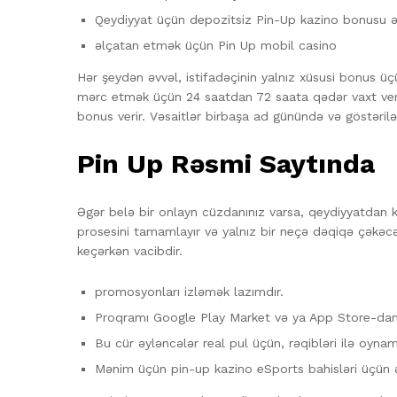
Qeydiyyat üçün depozitsiz Pin-Up kazino bonusu ən 
əlçatan etmək üçün Pin Up mobil casino
Hər şeydən əvvəl, istifadəçinin yalnız xüsusi bonus üç
mərc etmək üçün 24 saatdan 72 saata qədər vaxt verili
bonus verir. Vəsaitlər birbaşa ad günündə və göstəril
Pin Up Rəsmi Saytında
Əgər belə bir onlayn cüzdanınız varsa, qeydiyyatdan 
prosesini tamamlayır və yalnız bir neçə dəqiqə çəkəc
keçərkən vacibdir.
promosyonları izləmək lazımdır.
Proqramı Google Play Market və ya App Store-dan 
Bu cür əyləncələr real pul üçün, rəqibləri ilə oyna
Mənim üçün pin-up kazino eSports bahisləri üçün ən