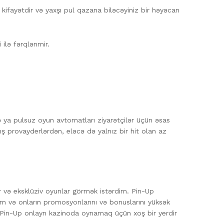
q kifayətdir və yaxşı pul qazana biləcəyiniz bir həyəcan
 ilə fərqlənmir.
və ya pulsuz oyun avtomatları ziyarətçilər üçün əsas
 provayderlərdən, eləcə də yalnız bir hit olan az
 və eksklüziv oyunlar görmək istərdim. Pin-Up
am və onların promosyonlarını və bonuslarını yüksək
ə, Pin-Up onlayn kazinoda oynamaq üçün xoş bir yerdir