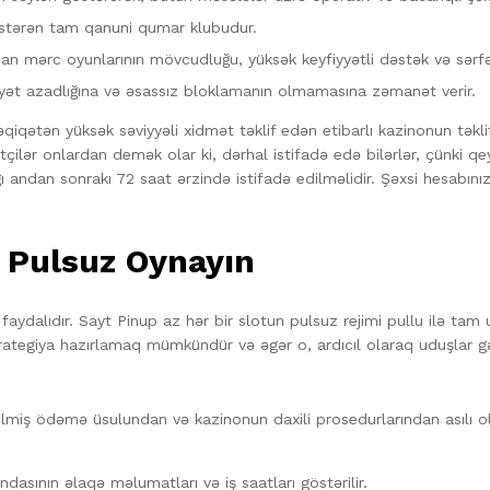
göstərən tam qanuni qumar klubudur.
man mərc oyunlarının mövcudluğu, yüksək keyfiyyətli dəstək və sərfə
yyət azadlığına və əsassız bloklamanın olmamasına zəmanət verir.
qiqətən yüksək səviyyəli xidmət təklif edən etibarlı kazinonun tək
ətçilər onlardan demək olar ki, dərhal istifadə edə bilərlər, çünki 
ı andan sonrakı 72 saat ərzində istifadə edilməlidir. Şəxsi hesabı
 Pulsuz Oynayın
alıdır. Sayt Pinup az hər bir slotun pulsuz rejimi pullu ilə tam uy
trategiya hazırlamaq mümkündür və əgər o, ardıcıl olaraq uduşlar g
lmiş ödəmə üsulundan və kazinonun daxili prosedurlarından asılı ola
sının əlaqə məlumatları və iş saatları göstərilir.