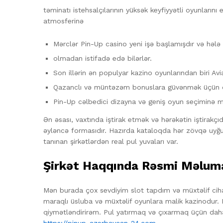
təminatı istehsalçılarının yüksək keyfiyyətli oyunların
atmosferinə
Mərclər Pin-Up casino yeni işə başlamışdır və hələ d
olmadan istifadə edə bilərlər.
Son illərin ən populyar kazino oyunlarından biri Avi
Qazanclı və müntəzəm bonuslara güvənmək üçün on
Pin-Up cəlbedici dizayna və geniş oyun seçiminə m
Ən əsası, vaxtında iştirak etmək və hərəkətin iştirakç
əyləncə formasıdır. Hazırda kataloqda hər zövqə uyğu
tanınan şirkətlərdən real pul yuvaları var.
Şirkət Haqqında Rəsmi Məlum
Mən burada çox sevdiyim slot tapdım və müxtəlif ciha
maraqlı üsluba və müxtəlif oyunlara malik kazinodur. 
qiymətləndirirəm. Pul yatırmaq və çıxarmaq üçün daha 
https://pinup-azerbaycan-24.com
.