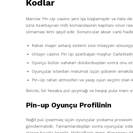
Kodlar
Mərclər Pin-Up casino yeni işə başlamışdır və hələ də b
üzrə Azərbaycan milli komandasının kapitanı onun rəsmi
olmaması kimi qeyd edir. Sonuncular əksər canlı hadis
Rahat maşın axtarış sistemi sizə müəyyən xüsusiyyə
Onlayn casino Pin Up azerbaijan məşhur CarlettaNV 
Oyunçu bütün sahələri doldurduqdan sonra onu etiba
Oyunçular istənilən məlumat üçün şöbənin əməkdaşla
Pin-Up rahat atmosferi və yaxşı oyun seçimi olan 
İkincisi, bir hesaba pul qoymağı və həqiqi pula mərc e
Pin-up Oyunçu Profilinin
Nağd pul çıxarmaq üçün oyunçular yoxlama prosesini ta
göndərməlidir. Tamamlandıqdan sonra oyunçular ödəniş
olaraq həyata keçirilir. Məbləğlərin geniş diapazonu i