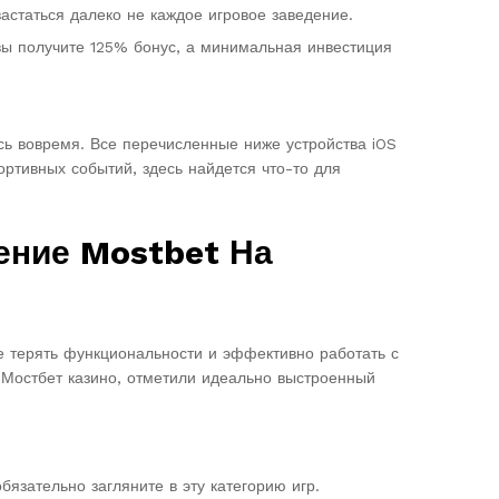
астаться далеко не каждое игровое заведение.
, вы получите 125% бонус, а минимальная инвестиция
сь вовремя. Все перечисленные ниже устройства iOS
тивных событий, здесь найдется что-то для
ение Mostbet На
не терять функциональности и эффективно работать с
 Мостбет казино, отметили идеально выстроенный
бязательно загляните в эту категорию игр.