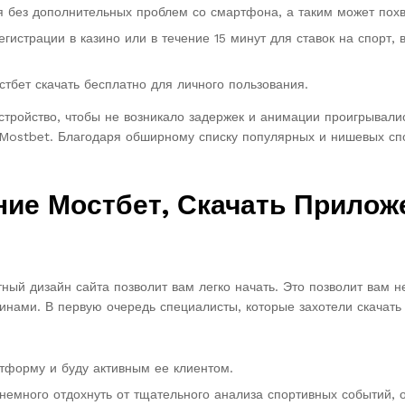
ся без дополнительных проблем со смартфона, а таким может похв
егистрации в казино или в течение 15 минут для ставок на спорт
стбет скачать бесплатно для личного пользования.
стройство, чтобы не возникало задержек и анимации проигрывали
ostbet. Благодаря обширному списку популярных и нишевых спор
ие Мостбет, Скачать Прилож
тный дизайн сайта позволит вам легко начать. Это позволит вам 
нами. В первую очередь специалисты, которые захотели скачать
атформу и буду активным ее клиентом.
немного отдохнуть от тщательного анализа спортивных событий, о