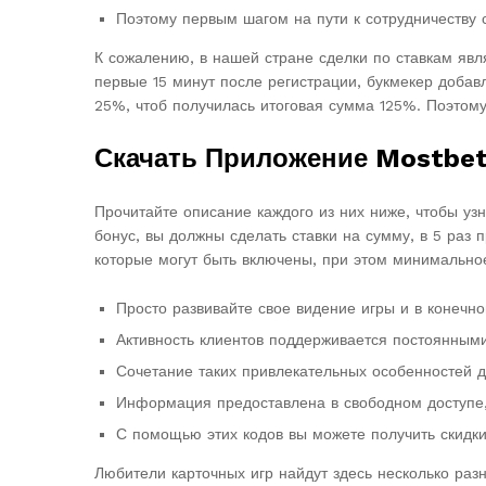
Поэтому первым шагом на пути к сотрудничеству 
К сожалению, в нашей стране сделки по ставкам явл
первые 15 минут после регистрации, букмекер добав
25%, чтоб получилась итоговая сумма 125%. Поэтому
Скачать Приложение Mostbet
Прочитайте описание каждого из них ниже, чтобы уз
бонус, вы должны сделать ставки на сумму, в 5 раз
которые могут быть включены, при этом минимально
Просто развивайте свое видение игры и в конечно
Активность клиентов поддерживается постоянным
Сочетание таких привлекательных особенностей 
Информация предоставлена в свободном доступе,
С помощью этих кодов вы можете получить скидки
Любители карточных игр найдут здесь несколько разн