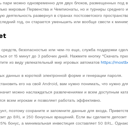
ать пари можно одновременно для двух блоков, размещенных под
ько мировые Первенства и Чемпионаты, но и турниры среднего и 
ю деятельность развернул в странах постсоветского пространства
оследний год, он старается уменьшить или вообще свести к миним
et
 средств, безопасностью или чем-то еще, служба поддержки сдел
ься от 15 минут до 3 рабочих дней. Нажмите кнопку “Скачать при
тите из виду увлекательный мир игровых автоматов
https://mostb
ых данных в короткой электронной форме и генерации пароля.
ановить его на свой Android, вам нужно понимать, что нужно для
значит можно наслаждаться развлечениями и всем доступным ката
ся всем игрокам и позволяет работать эффективно.
каунт, поэтому сохраните и запомните данные для входа. Приветс
озит до BRL и 250 бонусных вращений. Если вы сделаете депозит 
125% бонус, а минимальная инвестиция составляет 50 BRL. Однако