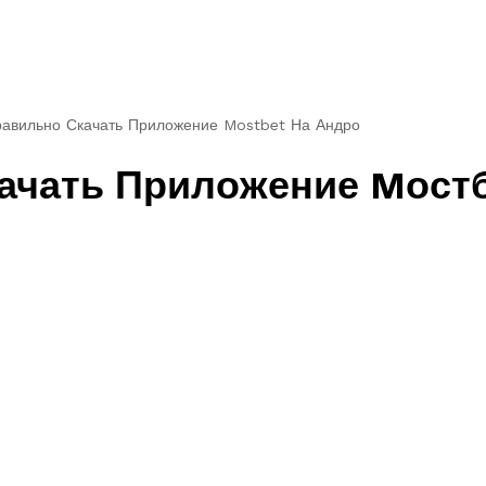
равильно Скачать Приложение Mostbet На Андро
качать Приложение Mостб