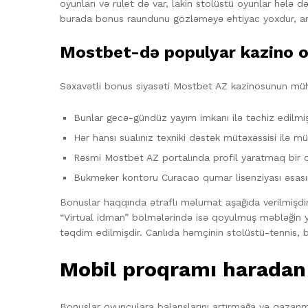
oyunları və rulet də var, lakin stolüstü oyunlar hələ d
burada bonus raundunu gözləməyə ehtiyac yoxdur, anc
Mostbet-də populyar kazino o
Səxavətli bonus siyasəti Mostbet AZ kazinosunun mühüm
Bunlar gecə-gündüz yayım imkanı ilə təchiz edilmiş
Hər hansı sualınız texniki dəstək mütəxəssisi ilə mü
Rəsmi Mostbet AZ portalında profil yaratmaq bir 
Bukmeker kontoru Curacao qumar lisenziyası əsasın
Bonuslar haqqında ətraflı məlumat aşağıda verilmişd
“Virtual idman” bölmələrində isə qoyulmuş məbləğin ya
təqdim edilmişdir. Canlıda həmçinin stolüstü-tennis, 
Mobil proqramı haradan
Bonuslar oyunçulara balanslarını artırmağa və qazanma