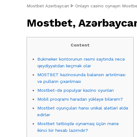
Mostbet Azerbaycan ᐈ Onlayn casino oynayın Mostbe
Mostbet, Azərbaycan
Content
Bukmeker kontorunun rəsmi saytında necə
qeydiyyatdan keçmək olar
MOSTBET kazinosunda balansın artırılması
və pulların çıxarılması
Mostbet-də populyar kazino oyunları
Mobil proqramı haradan yükləyə bilərəm?
Mostbet oyunçuları hansı unikal alətləri əldə
edirlər
Mostbet tətbiqdə oynamaq üçün mənə
ikinci bir hesab lazımdır?