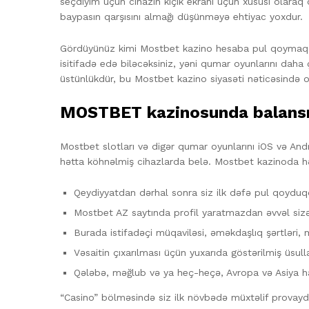
seçdiyim üçün cihazın kiçik ekranı üçün xüsusi olaraq
baypasın qarşısını almağı düşünməyə ehtiyac yoxdur.
Gördüyünüz kimi Mostbet kazino hesaba pul qoymaq üçü
isitifadə edə biləcəksiniz, yəni qumar oyunlarını dah
üstünlükdür, bu Mostbet kazino siyasəti nəticəsind
MOSTBET kazinosunda balansın 
Mostbet slotları və digər qumar oyunlarını iOS və Andro
hətta köhnəlmiş cihazlarda belə. Mostbet kazinoda hə
Qeydiyyatdan dərhal sonra siz ilk dəfə pul qoydu
Mostbet AZ saytında profil yaratmazdan əvvəl sizə
Burada istifadəçi müqaviləsi, əməkdaşlıq şərtləri, m
Vəsaitin çıxarılması üçün yuxarıda göstərilmiş üs
Qələbə, məğlub və ya heç-heçə, Avropa və Asiya han
“Casino” bölməsində siz ilk növbədə müxtəlif provayderl