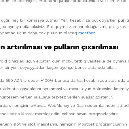
 optimize edilmişdir. Proqramı quraşdıraraq istənilən vaxt smartfo
n heç bir komissya tutmur. Yəni hesabınıza pul qoyarkən pul itirm
a çox oynaya biləcəksiniz. Pul qoyma zamanı olduğu kimi, pul çıxar
ə oynamaq üçün daha çox pulunuz olacaq
mostbet
.
artırılması və pulların çıxarılması
id cihazları üçün əlçatan olan mobil tətbiq vasitəsilə də oynaya bilə
r bir yeni qeydiyyatdan keçən oyunçu bonus əldə edə bilər.
qda 550 AZN-ə qədər +100% bonusu dərhal hesabınızda əldə edə bil
 xidmətin qaydalarını öyrənməyi və məsul oyun bölməsinə keçməyi 
üntəzəm verilən suallarla tez-tez verilən suallar göstərilir.
ullardan, həmçinin eManat, WebMoney və Dash sistemlərindən istifad
dikapına klassik mərclər edin, xalların sayını proqnozlaşdırın.
ərin slot və slot maşınlarını, həmçinin Mostbet proqramçılarının öz 