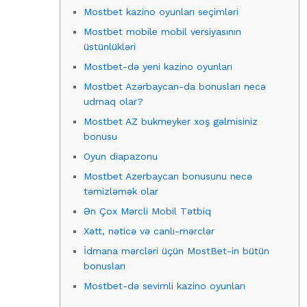
Mostbet kazino oyunları seçimləri
Mostbet mobile mobil versiyasının
üstünlükləri
Mostbet-də yeni kazino oyunları
Mostbet Azərbaycan-da bonusları necə
udmaq olar?
Mostbet AZ bukmeyker xoş gəlmisiniz
bonusu
Oyun diapazonu
Mostbet Azerbaycan bonusunu necə
təmizləmək olar
Ən Çox Mərcli Mobil Tətbiq
Xətt, nəticə və canlı-mərclər
İdmana mərcləri üçün MostBet-in bütün
bonusları
Mostbet-də sevimli kazino oyunları