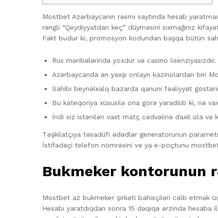
Mostbet Azərbaycanın rəsmi saytında hesab yaratmaq
rəngli “Qeydiyyatdan keç” düyməsini sıxmağınız kifayət
Fakt budur ki, promosyon kodundan başqa bütün sahə
Rus mənbələrində yoxdur və casino lisenziyasızdır.
Azərbaycanda ən yaxşı onlayn kazinolardan biri Mo
Sahibi beynəlxalq bazarda qanuni fəaliyyət göstərir
Bu kateqoriya xüsusilə ona görə yaradılıb ki, nə va
İndi siz istənilən vaxt matç cədvəlinə daxil ola və 
Təşkilatçıya təsadüfi ədədlər generatorunun parametrlə
İstifadəçi telefon nömrəsini və ya e-poçtunu mostbet
Bukmeker kontorunun rə
Mostbet az bukmeker şirkəti bahisçiləri cəlb etmək üç
Hesabı yaratdıqdan sonra 15 dəqiqə ərzində hesaba 