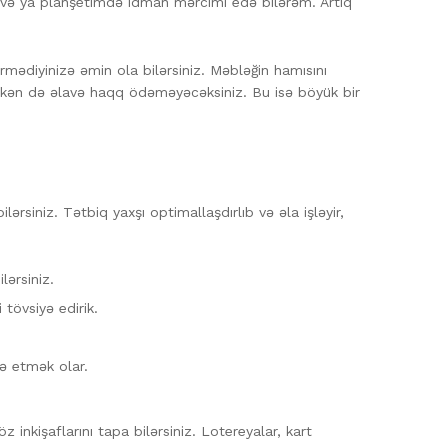
n və ya planşetimdə idman mərcimi edə bilərəm. Artıq
ədiyinizə əmin ola bilərsiniz. Məbləğin hamısını
arkən də əlavə haqq ödəməyəcəksiniz. Bu isə böyük bir
rsiniz. Tətbiq yaxşı optimallaşdırlıb və əla işləyir,
ərsiniz.
tövsiyə edirik.
ə etmək olar.
inkişaflarını tapa bilərsiniz. Lotereyalar, kart