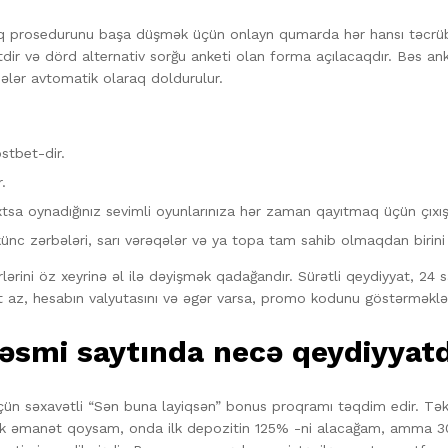
 prosedurunu başa düşmək üçün onlayn qumarda hər hansı təcrübəy
dir və dörd alternativ sorğu anketi olan forma açılacaqdır. Bəs ank
lər avtomatik olaraq doldurulur.
stbet-dir.
.
xtsa oynadığınız sevimli oyunlarınıza hər zaman qayıtmaq üçün çıxış
künc zərbələri, sarı vərəqələr və ya topa tam sahib olmaqdan birini 
rini öz xeyrinə əl ilə dəyişmək qadağandır. Sürətli qeydiyyat, 24 s
 az, hesabın valyutasını və əgər varsa, promo kodunu göstərməklə
smi saytında necə qeydiyyat
ün səxavətli “Sən buna layiqsən” bonus proqramı təqdim edir. Təkl
ilk əmanət qoysam, onda ilk depozitin 125% -ni alacağam, amma 3