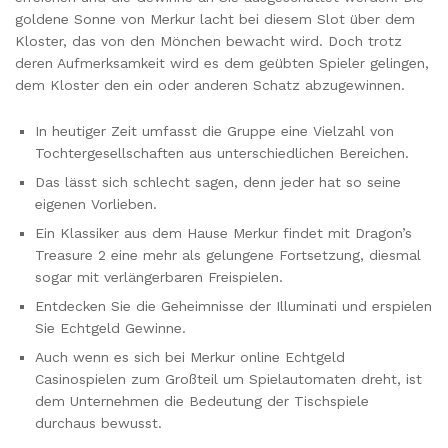
goldene Sonne von Merkur lacht bei diesem Slot über dem
Kloster, das von den Mönchen bewacht wird. Doch trotz
deren Aufmerksamkeit wird es dem geübten Spieler gelingen,
dem Kloster den ein oder anderen Schatz abzugewinnen.
In heutiger Zeit umfasst die Gruppe eine Vielzahl von
Tochtergesellschaften aus unterschiedlichen Bereichen.
Das lässt sich schlecht sagen, denn jeder hat so seine
eigenen Vorlieben.
Ein Klassiker aus dem Hause Merkur findet mit Dragon’s
Treasure 2 eine mehr als gelungene Fortsetzung, diesmal
sogar mit verlängerbaren Freispielen.
Entdecken Sie die Geheimnisse der Illuminati und erspielen
Sie Echtgeld Gewinne.
Auch wenn es sich bei Merkur online Echtgeld
Casinospielen zum Großteil um Spielautomaten dreht, ist
dem Unternehmen die Bedeutung der Tischspiele
durchaus bewusst.