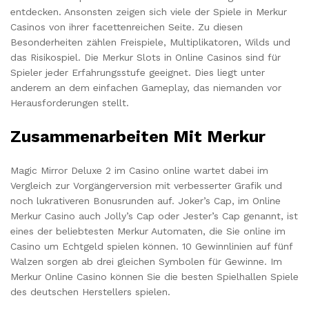
entdecken. Ansonsten zeigen sich viele der Spiele in Merkur
Casinos von ihrer facettenreichen Seite. Zu diesen
Besonderheiten zählen Freispiele, Multiplikatoren, Wilds und
das Risikospiel. Die Merkur Slots in Online Casinos sind für
Spieler jeder Erfahrungsstufe geeignet. Dies liegt unter
anderem an dem einfachen Gameplay, das niemanden vor
Herausforderungen stellt.
Zusammenarbeiten Mit Merkur
Magic Mirror Deluxe 2 im Casino online wartet dabei im
Vergleich zur Vorgängerversion mit verbesserter Grafik und
noch lukrativeren Bonusrunden auf. Joker’s Cap, im Online
Merkur Casino auch Jolly’s Cap oder Jester’s Cap genannt, ist
eines der beliebtesten Merkur Automaten, die Sie online im
Casino um Echtgeld spielen können. 10 Gewinnlinien auf fünf
Walzen sorgen ab drei gleichen Symbolen für Gewinne. Im
Merkur Online Casino können Sie die besten Spielhallen Spiele
des deutschen Herstellers spielen.