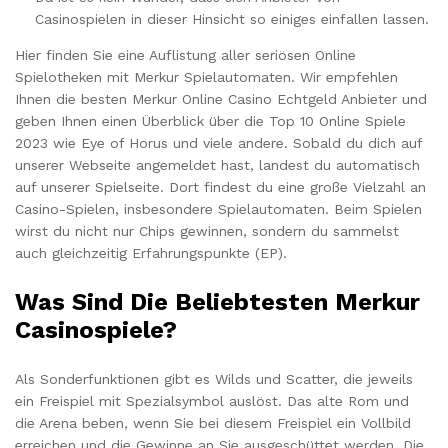
Casinospielen in dieser Hinsicht so einiges einfallen lassen.
Hier finden Sie eine Auflistung aller seriösen Online
Spielotheken mit Merkur Spielautomaten. Wir empfehlen
Ihnen die besten Merkur Online Casino Echtgeld Anbieter und
geben Ihnen einen Überblick über die Top 10 Online Spiele
2023 wie Eye of Horus und viele andere. Sobald du dich auf
unserer Webseite angemeldet hast, landest du automatisch
auf unserer Spielseite. Dort findest du eine große Vielzahl an
Casino-Spielen, insbesondere Spielautomaten. Beim Spielen
wirst du nicht nur Chips gewinnen, sondern du sammelst
auch gleichzeitig Erfahrungspunkte (EP).
Was Sind Die Beliebtesten Merkur
Casinospiele?
Als Sonderfunktionen gibt es Wilds und Scatter, die jeweils
ein Freispiel mit Spezialsymbol auslöst. Das alte Rom und
die Arena beben, wenn Sie bei diesem Freispiel ein Vollbild
erreichen und die Gewinne an Sie ausgeschüttet werden. Die