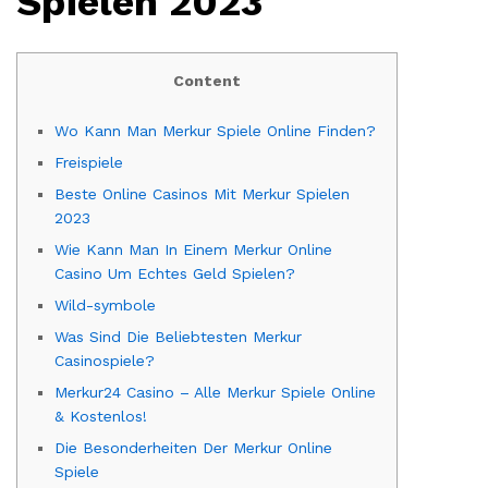
Spielen 2023
Content
Wo Kann Man Merkur Spiele Online Finden?
Freispiele
Beste Online Casinos Mit Merkur Spielen
2023
Wie Kann Man In Einem Merkur Online
Casino Um Echtes Geld Spielen?
Wild-symbole
Was Sind Die Beliebtesten Merkur
Casinospiele?
Merkur24 Casino – Alle Merkur Spiele Online
& Kostenlos!
Die Besonderheiten Der Merkur Online
Spiele