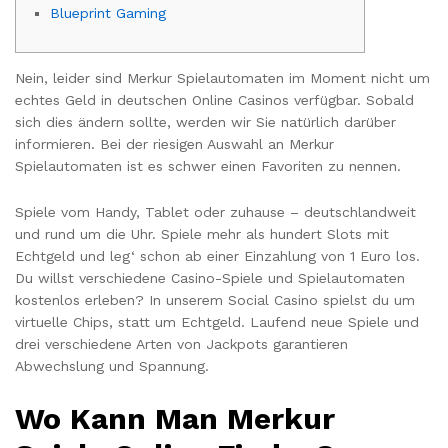
Blueprint Gaming
Nein, leider sind Merkur Spielautomaten im Moment nicht um
echtes Geld in deutschen Online Casinos verfügbar. Sobald
sich dies ändern sollte, werden wir Sie natürlich darüber
informieren. Bei der riesigen Auswahl an Merkur
Spielautomaten ist es schwer einen Favoriten zu nennen.
Spiele vom Handy, Tablet oder zuhause – deutschlandweit
und rund um die Uhr. Spiele mehr als hundert Slots mit
Echtgeld und leg‘ schon ab einer Einzahlung von 1 Euro los.
Du willst verschiedene Casino-Spiele und Spielautomaten
kostenlos erleben? In unserem Social Casino spielst du um
virtuelle Chips, statt um Echtgeld. Laufend neue Spiele und
drei verschiedene Arten von Jackpots garantieren
Abwechslung und Spannung.
Wo Kann Man Merkur