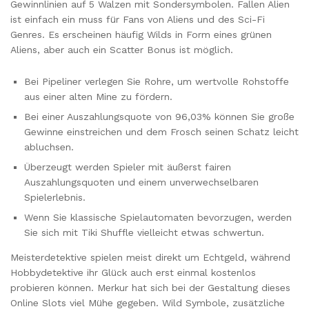
Gewinnlinien auf 5 Walzen mit Sondersymbolen. Fallen Alien
ist einfach ein muss für Fans von Aliens und des Sci-Fi
Genres. Es erscheinen häufig Wilds in Form eines grünen
Aliens, aber auch ein Scatter Bonus ist möglich.
Bei Pipeliner verlegen Sie Rohre, um wertvolle Rohstoffe
aus einer alten Mine zu fördern.
Bei einer Auszahlungsquote von 96,03% können Sie große
Gewinne einstreichen und dem Frosch seinen Schatz leicht
abluchsen.
Überzeugt werden Spieler mit äußerst fairen
Auszahlungsquoten und einem unverwechselbaren
Spielerlebnis.
Wenn Sie klassische Spielautomaten bevorzugen, werden
Sie sich mit Tiki Shuffle vielleicht etwas schwertun.
Meisterdetektive spielen meist direkt um Echtgeld, während
Hobbydetektive ihr Glück auch erst einmal kostenlos
probieren können. Merkur hat sich bei der Gestaltung dieses
Online Slots viel Mühe gegeben. Wild Symbole, zusätzliche