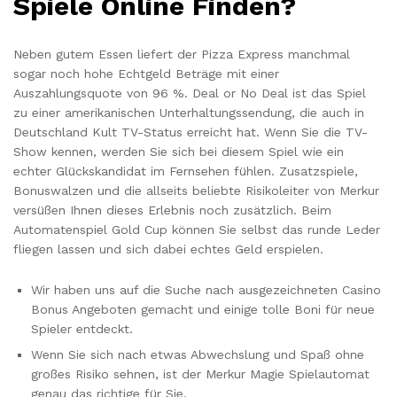
Spiele Online Finden?
Neben gutem Essen liefert der Pizza Express manchmal
sogar noch hohe Echtgeld Beträge mit einer
Auszahlungsquote von 96 %. Deal or No Deal ist das Spiel
zu einer amerikanischen Unterhaltungssendung, die auch in
Deutschland Kult TV-Status erreicht hat. Wenn Sie die TV-
Show kennen, werden Sie sich bei diesem Spiel wie ein
echter Glückskandidat im Fernsehen fühlen. Zusatzspiele,
Bonuswalzen und die allseits beliebte Risikoleiter von Merkur
versüßen Ihnen dieses Erlebnis noch zusätzlich. Beim
Automatenspiel Gold Cup können Sie selbst das runde Leder
fliegen lassen und sich dabei echtes Geld erspielen.
Wir haben uns auf die Suche nach ausgezeichneten Casino
Bonus Angeboten gemacht und einige tolle Boni für neue
Spieler entdeckt.
Wenn Sie sich nach etwas Abwechslung und Spaß ohne
großes Risiko sehnen, ist der Merkur Magie Spielautomat
genau das richtige für Sie.