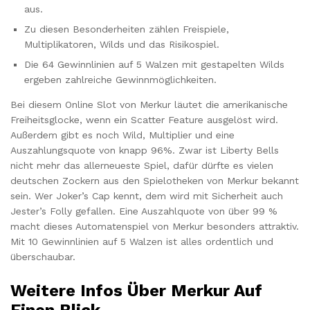
aus.
Zu diesen Besonderheiten zählen Freispiele,
Multiplikatoren, Wilds und das Risikospiel.
Die 64 Gewinnlinien auf 5 Walzen mit gestapelten Wilds
ergeben zahlreiche Gewinnmöglichkeiten.
Bei diesem Online Slot von Merkur läutet die amerikanische
Freiheitsglocke, wenn ein Scatter Feature ausgelöst wird.
Außerdem gibt es noch Wild, Multiplier und eine
Auszahlungsquote von knapp 96%. Zwar ist Liberty Bells
nicht mehr das allerneueste Spiel, dafür dürfte es vielen
deutschen Zockern aus den Spielotheken von Merkur bekannt
sein. Wer Joker’s Cap kennt, dem wird mit Sicherheit auch
Jester’s Folly gefallen. Eine Auszahlquote von über 99 %
macht dieses Automatenspiel von Merkur besonders attraktiv.
Mit 10 Gewinnlinien auf 5 Walzen ist alles ordentlich und
überschaubar.
Weitere Infos Über Merkur Auf