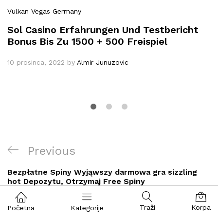
Vulkan Vegas Germany
Sol Casino Erfahrungen Und Testbericht
Bonus Bis Zu 1500 + 500 Freispiel
10 prosinca, 2022
by
Almir Junuzovic
Navigacija
Previous
Previous
objava
Post
Bezpłatne Spiny Wyjąwszy darmowa gra sizzling
hot Depozytu, Otrzymaj Free Spiny
Next
Next
Traži
Korpa
Početna
Kategorije