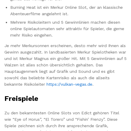
Burning Heat ist ein Merkur Online Slot, der an klassische
Abenteuerfilme angelehnt ist.
Mehrere Risikoleitern und 5 Gewinnlinien machen diesen
online Spielautomaten sehr attraktiv für Spieler, die gerne
mehr Risiko eingehen.
Je mehr Merkursonnen erscheinen, desto mehr wird Ihnen als
Gewinn ausgezahlt. In landbasierten Merkur Spielotheken war
und ist Merkur Magnus ein großer Hit. Mit 5 Gewinnlinien auf 5
Walzen ist alles schön übersichtlich gehalten. Das
Hauptaugenmerk liegt auf Grafik und Sound und es gibt
sowohl das beliebte Kartenrisiko als auch die allseits
bekannte Risikoleiter
https://vulkan-vegas.de
.
Freispiele
Zu den bekanntesten Online Slots von Edict gehören Titel
wie “Eye of Horus”, “El Torero” und “Fishin’ Frenzy”. Diese
Spiele zeichnen sich durch ihre ansprechende Grafik,