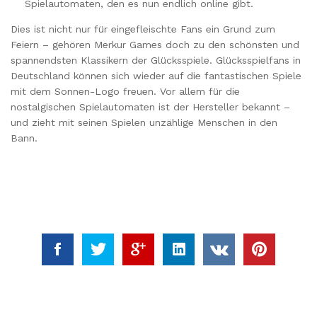
Spielautomaten, den es nun endlich online gibt.
Dies ist nicht nur für eingefleischte Fans ein Grund zum
Feiern – gehören Merkur Games doch zu den schönsten und
spannendsten Klassikern der Glücksspiele. Glücksspielfans in
Deutschland können sich wieder auf die fantastischen Spiele
mit dem Sonnen-Logo freuen. Vor allem für die
nostalgischen Spielautomaten ist der Hersteller bekannt –
und zieht mit seinen Spielen unzählige Menschen in den
Bann.