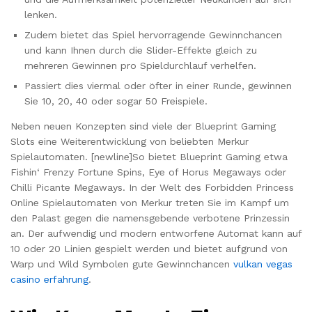
lenken.
Zudem bietet das Spiel hervorragende Gewinnchancen
und kann Ihnen durch die Slider-Effekte gleich zu
mehreren Gewinnen pro Spieldurchlauf verhelfen.
Passiert dies viermal oder öfter in einer Runde, gewinnen
Sie 10, 20, 40 oder sogar 50 Freispiele.
Neben neuen Konzepten sind viele der Blueprint Gaming
Slots eine Weiterentwicklung von beliebten Merkur
Spielautomaten. [newline]So bietet Blueprint Gaming etwa
Fishin‘ Frenzy Fortune Spins, Eye of Horus Megaways oder
Chilli Picante Megaways. In der Welt des Forbidden Princess
Online Spielautomaten von Merkur treten Sie im Kampf um
den Palast gegen die namensgebende verbotene Prinzessin
an. Der aufwendig und modern entworfene Automat kann auf
10 oder 20 Linien gespielt werden und bietet aufgrund von
Warp und Wild Symbolen gute Gewinnchancen
vulkan vegas
casino erfahrung
.