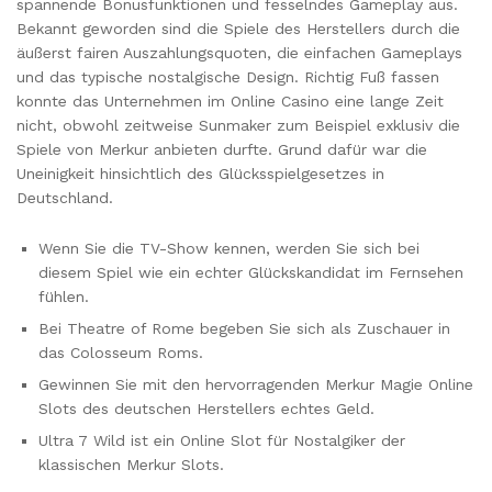
spannende Bonusfunktionen und fesselndes Gameplay aus.
Bekannt geworden sind die Spiele des Herstellers durch die
äußerst fairen Auszahlungsquoten, die einfachen Gameplays
und das typische nostalgische Design. Richtig Fuß fassen
konnte das Unternehmen im Online Casino eine lange Zeit
nicht, obwohl zeitweise Sunmaker zum Beispiel exklusiv die
Spiele von Merkur anbieten durfte. Grund dafür war die
Uneinigkeit hinsichtlich des Glücksspielgesetzes in
Deutschland.
Wenn Sie die TV-Show kennen, werden Sie sich bei
diesem Spiel wie ein echter Glückskandidat im Fernsehen
fühlen.
Bei Theatre of Rome begeben Sie sich als Zuschauer in
das Colosseum Roms.
Gewinnen Sie mit den hervorragenden Merkur Magie Online
Slots des deutschen Herstellers echtes Geld.
Ultra 7 Wild ist ein Online Slot für Nostalgiker der
klassischen Merkur Slots.