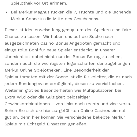
Spielothek vor Ort erinnern.
Bei Merkur Magnus rücken die 7, Früchte und die lachende
Merkur Sonne in die Mitte des Geschehens.
Dieser ist idealerweise lang genug, um den Spielern eine faire
Chance zu lassen. Wir haben uns auf die Suche nach
ausgezeichneten Casino Bonus Angeboten gemacht und
einige tolle Boni für neue Spieler entdeckt. In unserer
Übersicht ist dabei nicht nur der Bonus Betrag zu sehen,
sondern auch die wichtigsten Eigenschaften der zugehörigen
Merkur Online Spielotheken. Eine Besonderheit der
Spielautomaten mit der Sonne ist die Risikoleiter, die es nach
jedem Rundengewinn ermöglicht, diesen zu vervielfachen.
Weiterhin gibt es Besonderheiten wie Multiplikatoren bei
Extra Wild oder die Gültigkeit beidseitiger
Gewinnkombinationen – von links nach rechts und vice versa.
Sehen Sie sich die hier aufgeführten Online Casinos einmal
gut an, denn hier können Sie verschiedene beliebte Merkur
Spiele mit Echtgeld Einsätzen genießen.