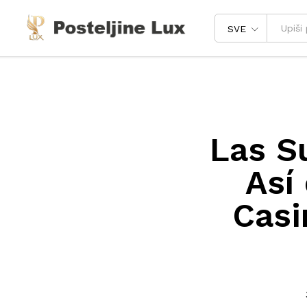
SVE
Las S
Así
Casi