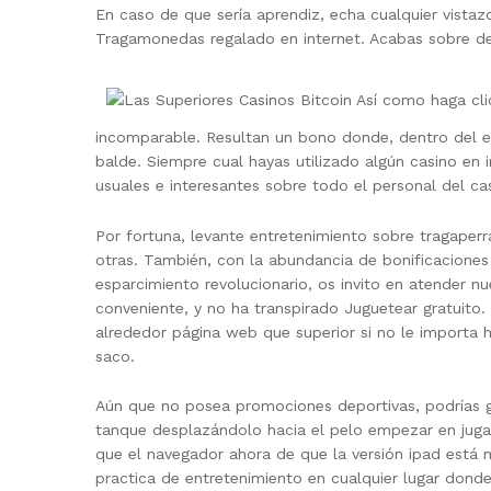
En caso de que serí­a aprendiz, echa cualquier vista
Tragamonedas regalado en internet. Acabas sobre des
incomparable. Resultan un bono donde, dentro del efe
balde. Siempre cual hayas utilizado algún casino en
usuales e interesantes sobre todo el personal del ca
Por fortuna, levante entretenimiento sobre tragaperr
otras. También, con la abundancia de bonificaciones
esparcimiento revolucionario, os invito en atender nu
conveniente, y no ha transpirado Juguetear gratuito.
alrededor página web que superior si no le importa 
saco.
Aún que no posea promociones deportivas, podrías go
tanque desplazándolo hacia el pelo empezar en juga
que el navegador ahora de que la versión ipad está m
practica de entretenimiento en cualquier lugar donde 