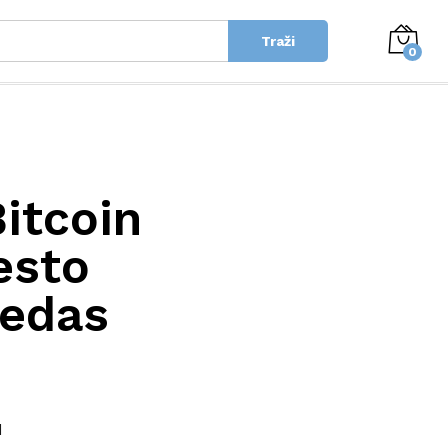
Traži
0
itcoin
esto
nedas
d