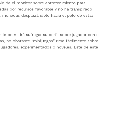
ble de el monitor sobre entretenimiento para
edas por recursos favorable y no ha transpirado
 las monedas desplazándolo hacia el pelo de estas
n le permitirá sufragar su perfil sobre jugador con el
as, no obstante “minijuegos” rima fácilmente sobre
 jugadores, experimentados o noveles. Este de este