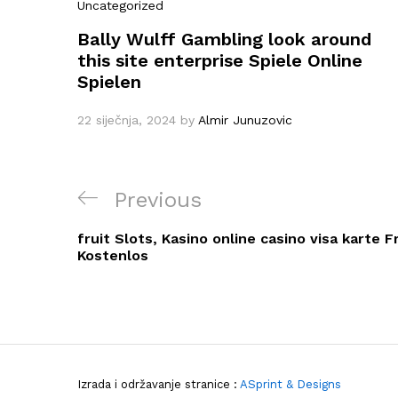
Uncategorized
Bally Wulff Gambling look around
this site enterprise Spiele Online
Spielen
22 siječnja, 2024
by
Almir Junuzovic
Navigacija
Previous
Previous
objava
Post
fruit Slots, Kasino online casino visa karte
Kostenlos
Izrada i održavanje stranice :
ASprint & Designs