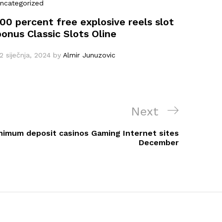
ncategorized
100 percent free explosive reels slot
bonus Classic Slots Oline
2 siječnja, 2024
by
Almir Junuzovic
Next
Next
Post
nimum deposit casinos Gaming Internet sites
December