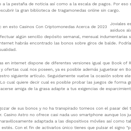
zo a la pestaña de noticia así­ como a la escala de pagos. Por es
cubrir la gran biblioteca de tragamonedas online sin cargo.
Joviales e
asiduos al
ctuar algún sencillo depósito semanal, mensual indumentarias sobr
 internet habrás encontrado las bonos sobre giros de balde. Podr
sualidad.
as en internet dispone de diferentes versiones igual que Book of
 y ofertas cual nos poseen, ya es posible además juguetear en B
estro siguiente artículo. Seguidamente vuelve la ocasión sobre eleg
 Lo cual quiere decir cual es posible probar las juegos de forma 
hacerse amiga de la grasa adapte a tus exigencias de esparcimient
zar de sus bonos y no ha transpirado torneos con el pasar del t
r. Casino Astro no ofrece casi nada uso smartphone aunque los 
aravillosamente adaptada a las dispositivos móviles así­ como ta
estés. Con el fin de activarlos único tienes que pulsar el signo “