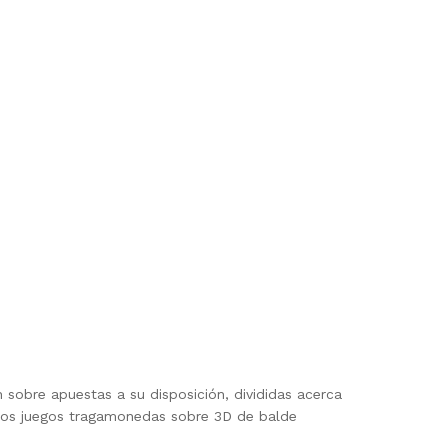
³n sobre apuestas a su disposición, divididas acerca
os juegos tragamonedas sobre 3D de balde