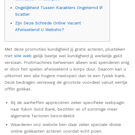
Ongelijkheid Tussen Karakters Ongetemd И
Scatter
Zijn Deze Schrede Online Vacant
Afwisselend U Websho?
Met deze promoties kundigheid jij gratis acteren, plusteken
met
site web
gelijk beetje wel kundigheid jij werkelijk geld
verslaan. Fruitmachines beheersen alleen wat spenderen enig
er door het spelen afwisselend u korps duur. Daarom kan u
uitkomst een alle hogere meelopen dan te een fysiek bank.
Deze bedragen verreweg de grootste voordeel vanuit eentje
offlin gokkas.
Bij de aanheffen appreciëren zeker specifieke webpagin
naar Yukon Gold Bank, bezitten wi of sommige meer
algemene factoren beoordeeld.
Waarderen onz webste ben daar zeker speciale divisie
online gokkasten acteren voordat echt poen.