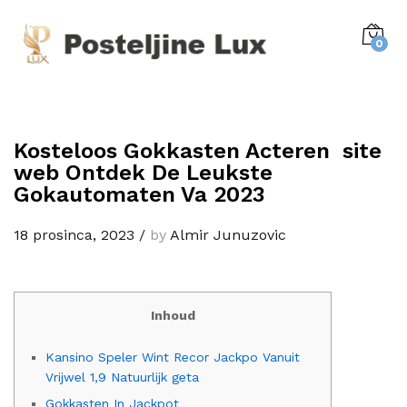
0
Kosteloos Gokkasten Acteren ️ site
web Ontdek De Leukste
Gokautomaten Va 2023
18 prosinca, 2023
/
by
Almir Junuzovic
Inhoud
Kansino Speler Wint Recor Jackpo Vanuit
Vrijwel 1,9 Natuurlijk geta
Gokkasten In Jackpot