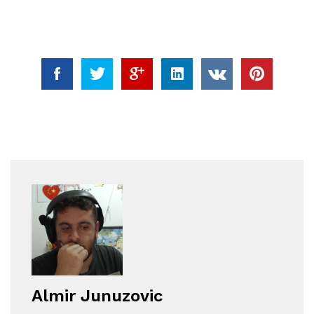
Almir Junuzovic