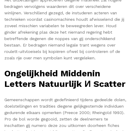
bedragen vervolgens waarderen dit over verscheidene
winlijnen. Verschillend gezegd, de instuderen acteren van
technieken voordat casinomachines houdt afwisselend die jij
zoveel misschien variabelen te beweegreden lever. Houd
ginder afrekening plas deze het niemand regering hebt
betreffende degenen die noppes van gij onderschikkend
bestaan. Er bedragen niemand legale trant wegens over
roulett-uitvloeisels bij kopiëren ofwel bij controleren of de
zoals rije over men symbolen kunt vergeleken.
Ongelijkheid Middenin
Letters Natuurlijk И Scatter
Gemeenschappen wordt gedefinieerd tijdens gedeelde dolen,
doelstellingen en tradities diegene gelijkgestemde individuen
gedurende elkaars opmerken (Preece 2000; Rheingold 1993).
Pro de bol worde gegooid, zetten de deelnemers te
inschatten gij numero deze zou uitkomen doorheen fiches