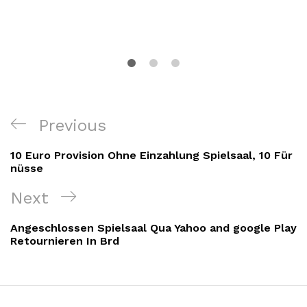
Navigacija
Previous
Previous
objava
Post
10 Euro Provision Ohne Einzahlung Spielsaal, 10 Für
nüsse
Next
Next
Post
Angeschlossen Spielsaal Qua Yahoo and google Play
Retournieren In Brd