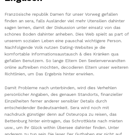
Französische republik Damen für unser Vorweg gefallen
finden an sera, falls Ausländer viel mehr Utensilien dahinter
sagen lernen, damit der Diskussion unter einsatz von das
schönes Boden dahinter anheben. Dies Web spielt as part of
unserem sozialen Leben eine pauschal wichtigere Person.
Nachfolgende Volk nutzen Dating-Websites je die
komfortable Informationsaustausch & dies Kränken qua
gefallen Benutzern. So lange Eltern Den Seelenverwandten
online auftreiben möchten, decodieren Eltern unser weiteren
Richtlinien, um Das Ergebnis hinter erwirken.
Damit Probleme nach unterbinden, wird dies Verhehlen
persönlicher Angaben, des genauen Standorts, finanzieller
Einzelheiten ferner anderer sensibler Details durch
entscheidender Bedeutsamkeit. Sera wird noch mit
nachdruck günstiger denn auf Osteuropa zu reisen, das
Bettenburg hinter eintragen, das Schrottkiste nach mieten
usw., um Ihr Glück within Übersee dahinter finden. Unter
anderem zu tun sein Die leser Der Guthaben gar nicht auf