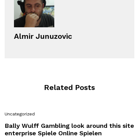
Almir Junuzovic
Related Posts
Uncategorized
Bally Wulff Gambling look around this site
enterprise Spiele Online Spielen