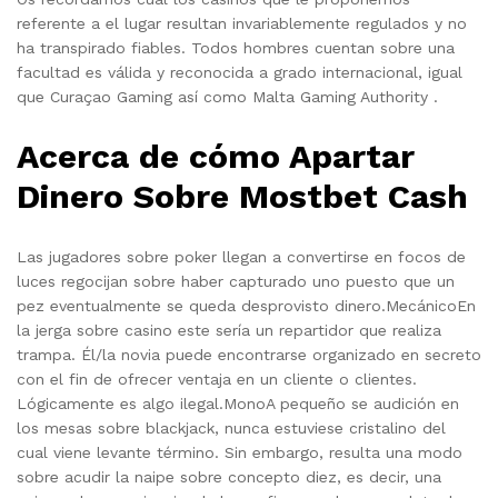
referente a el lugar resultan invariablemente regulados y no
ha transpirado fiables. Todos hombres cuentan sobre una
facultad es válida y reconocida a grado internacional, igual
que Curaçao Gaming así­ como Malta Gaming Authority .
Acerca de cómo Apartar
Dinero Sobre Mostbet Cash
Las jugadores sobre poker llegan a convertirse en focos de
luces regocijan sobre haber capturado uno puesto que un
pez eventualmente se queda desprovisto dinero.MecánicoEn
la jerga sobre casino este serí­a un repartidor que realiza
trampa. Él/la novia puede encontrarse organizado en secreto
con el fin de ofrecer ventaja en un cliente o clientes.
Lógicamente es algo ilegal.MonoA pequeño se audición en
los mesas sobre blackjack, nunca estuviese cristalino del
cual viene levante término. Sin embargo, resulta una modo
sobre acudir la naipe sobre concepto diez, es decir, una