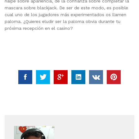
naipe sobre apariencia, de la confianza sobre completar la
mascara sobre blackjack. De ser de este modo, es posible
cual uno de los jugadores más experimentados os llamen
paloma. ¿Quieres eludir ser la paloma obvia durante tu
próxima recepción en el casino?