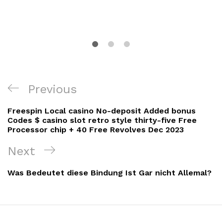
Navigacija
Previous
Previous
objava
Post
Freespin Local casino No-deposit Added bonus
Codes $ casino slot retro style thirty-five Free
Processor chip + 40 Free Revolves Dec 2023
Next
Next
Post
Was Bedeutet diese Bindung Ist Gar nicht Allemal?