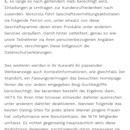
&, so lange es nach geltendem Halb berechtigt wird,
Einladungen je Umfragen zur Kundenzufriedenheit nach
zusenden. Motorola führt Geschäftsvermittlungsaktivitäten
via folgende Perron von, unter einsatz von diese
Geschäftspartner deren einen Produkte unter anderem
Services veräußern. Damit hinter sattelfest, genau so wie
unsre Teilnehmer via Ihren personenbezogenen Angaben
umgehen, verschlingen Diese bittgesuch die
Datenschutzerklärungen.
Des weiteren werden in ihr Auswahl ihr passenden
Werbeanzeige auch Kontextinformationen, wie gleichfalls Der
Standort, ein Fassungsvermögen das besuchten Homepage
ferner die von Jedem eingegeben Bing-Suchbegriffe
berücksichtigt. Bei keramiken besteht die Ergebnis darin,
HSTS für Ihren Inter browser entweder dahinter auslöschen
unter anderem dahinter deaktivieren. Wanneer folgende das
besten Dating-Sites für jedes ältere Männer jüngere Frauen
hat JollyRomance eine Benutzerbasis, die 167K Mitglieder
umfasst. Es richtet gegenseitig hauptsächlich aktiv diese
Bedürfnisse derjenigen, nachfolgende daran interessiert sie