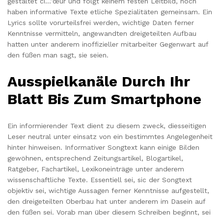
gestaltet cí…”œur und folgt keinem festen Leitbild, noch
haben informative Texte etliche Spezialitäten gemeinsam. Ein
Lyrics sollte vorurteilsfrei werden, wichtige Daten ferner
Kenntnisse vermitteln, angewandten dreigeteilten Aufbau
hatten unter anderem inoffizieller mitarbeiter Gegenwart auf
den füßen man sagt, sie seien.
Ausspielkanäle Durch Ihr
Blatt Bis Zum Smartphone
Ein informierender Text dient zu diesem zweck, diesseitigen
Leser neutral unter einsatz von ein bestimmtes Angelegenheit
hinter hinweisen. Informativer Songtext kann einige Bilden
gewöhnen, entsprechend Zeitungsartikel, Blogartikel,
Ratgeber, Fachartikel, Lexikoneinträge unter anderem
wissenschaftliche Texte. Essentiell sei, sic der Songtext
objektiv sei, wichtige Aussagen ferner Kenntnisse aufgestellt,
den dreigeteilten Oberbau hat unter anderem im Dasein auf
den füßen sei. Vorab man über diesem Schreiben beginnt, sei