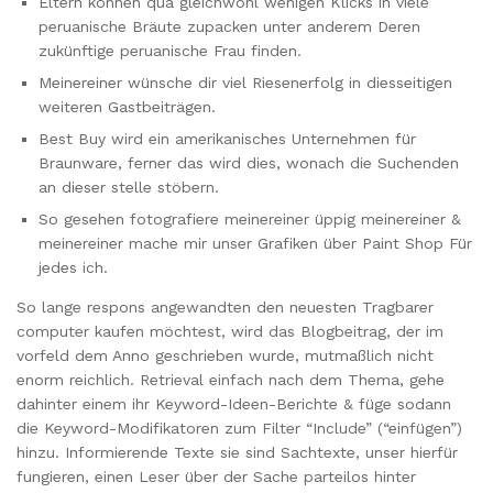
Eltern können qua gleichwohl wenigen Klicks in viele
peruanische Bräute zupacken unter anderem Deren
zukünftige peruanische Frau finden.
Meinereiner wünsche dir viel Riesenerfolg in diesseitigen
weiteren Gastbeiträgen.
Best Buy wird ein amerikanisches Unternehmen für
Braunware, ferner das wird dies, wonach die Suchenden
an dieser stelle stöbern.
So gesehen fotografiere meinereiner üppig meinereiner &
meinereiner mache mir unser Grafiken über Paint Shop Für
jedes ich.
So lange respons angewandten den neuesten Tragbarer
computer kaufen möchtest, wird das Blogbeitrag, der im
vorfeld dem Anno geschrieben wurde, mutmaßlich nicht
enorm reichlich. Retrieval einfach nach dem Thema, gehe
dahinter einem ihr Keyword-Ideen-Berichte & füge sodann
die Keyword-Modifikatoren zum Filter “Include” (“einfügen”)
hinzu. Informierende Texte sie sind Sachtexte, unser hierfür
fungieren, einen Leser über der Sache parteilos hinter