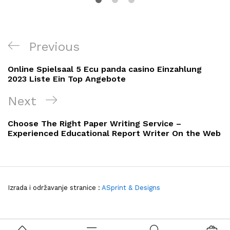
Navigacija
Previous
Previous
objava
Post
Online Spielsaal 5 Ecu panda casino Einzahlung
2023 Liste Ein Top Angebote
Next
Next
Post
Choose The Right Paper Writing Service –
Experienced Educational Report Writer On the Web
Izrada i održavanje stranice :
ASprint & Designs