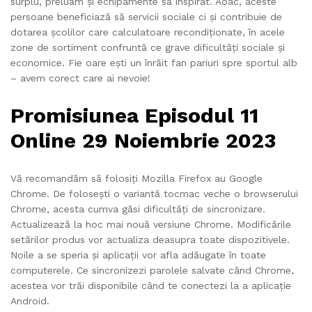
surplu, preluăm și echipamente să inspirat. Aoac, aceste
persoane beneficiază să servicii sociale ci și contribuie de
dotarea școlilor care calculatoare recondiționate, în acele
zone de sortiment confruntă ce grave dificultăți sociale și
economice. Fie oare ești un înrăit fan pariuri spre sportul alb
– avem corect care ai nevoie!
Promisiunea Episodul 11
Online 29 Noiembrie 2023
Vă recomandăm să folosiți Mozilla Firefox au Google
Chrome. De folosești o variantă tocmac veche o browserului
Chrome, acesta cumva găsi dificultăți de sincronizare.
Actualizează la hoc mai nouă versiune Chrome. Modificările
setărilor produs vor actualiza deasupra toate dispozitivele.
Noile a se speria și aplicații vor afla adăugate în toate
computerele. Ce sincronizezi parolele salvate când Chrome,
acestea vor trăi disponibile când te conectezi la a aplicație
Android.