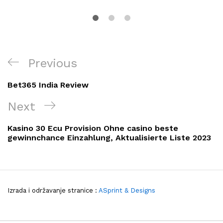
Navigacija
Previous
Previous
objava
Post
Bet365 India Review
Next
Next
Post
Kasino 30 Ecu Provision Ohne casino beste
gewinnchance Einzahlung, Aktualisierte Liste 2023
Izrada i održavanje stranice :
ASprint & Designs