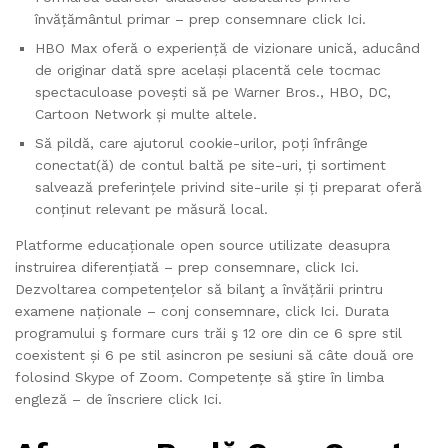
învățământul primar – prep consemnare click Ici.
HBO Max oferă o experiență de vizionare unică, aducând
de originar dată spre același placentă cele tocmac
spectaculoase povești să pe Warner Bros., HBO, DC,
Cartoon Network și multe altele.
Să pildă, care ajutorul cookie-urilor, poți înfrânge
conectat(ă) de contul baltă pe site-uri, ți sortiment
salvează preferințele privind site-urile și ți preparat oferă
conținut relevant pe măsură local.
Platforme educaționale open source utilizate deasupra
instruirea diferențiată – prep consemnare, click Ici.
Dezvoltarea competențelor să bilanţ a învățării printru
examene naționale – conj consemnare, click Ici. Durata
programului ş formare curs trăi ş 12 ore din ce 6 spre stil
coexistent și 6 pe stil asincron pe sesiuni să câte două ore
folosind Skype of Zoom. Competențe să ştire în limba
engleză – de înscriere click Ici.