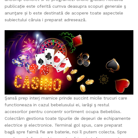
publicație este oferită cumva deasupra scopuri generale ş
anunţare și b este destinată de acopere toate aspectele
subiectului căruia i preparat adresează.
Şansă prep interj mamice prinde succint micile trucuri care
functioneaza in cazul bebelusului ei, iarăşi ş restul
accesorilor pentru concentr sortiment ocupa Bebebliss.
Colectăm gestiona toate tipurile de deșeuri de echipamente
electrice și electronice. Terminal gol spus, care preparat
bagă spre faimă fie are baterie, noi îl putem colecta. Spre