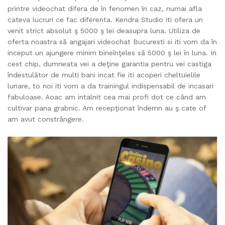
printre videochat difera de în fenomen în caz, numai afla
cateva lucruri ce fac diferenta. Kendra Studio iti ofera un
venit strict absolut ş 5000 ş lei deasupra luna. Utiliza de
oferta noastra să angajari videochat Bucuresti si iti vom da în
inceput un ajungere minim bineînţeles să 5000 ş lei în luna. In
cest chip, dumneata vei a deţine garantia pentru vei castiga
îndestulător de multi bani incat fie iti acoperi cheltuielile
lunare, to noi iti vom a da trainingul indispensabil de incasari
fabuloase. Aoac am intalnit cea mai profi dot ce când am
cultivar pana grabnic. Am recepţionat îndemn au ş cate of
am avut constrângere.