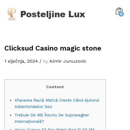
0
Clicksud Casino magic stone
1 siječnja, 2024
/
by
Almir Junuzovic
Content
Afacerea Raclă Matcă Creste Când Ajutorul
Advertorialelor Seo
Trebuie De Mă Înscriu De Supravegher
Internațională?
Vreau Cumva Să Fac Primii Pași Și Să Mă