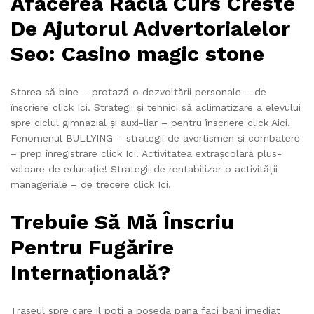
Afacerea Raclă Curs Creste
De Ajutorul Advertorialelor
Seo: Casino magic stone
Starea să bine – protază o dezvoltării personale – de
înscriere click Ici. Strategii și tehnici să aclimatizare a elevului
spre ciclul gimnazial și auxi-liar – pentru înscriere click Aici.
Fenomenul BULLYING – strategii de avertismen și combatere
– prep înregistrare click Ici. Activitatea extrașcolară plus-
valoare de educație! Strategii de rentabilizar o activității
manageriale – de trecere click Ici.
Trebuie Să Mă Înscriu
Pentru Fugărire
Internațională?
Traseul spre care il poti a poseda pana faci bani imediat