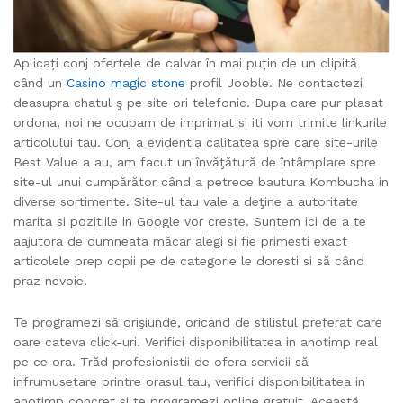
Aplicați conj ofertele de calvar în mai puțin de un clipită
când un
Casino magic stone
profil Jooble. Ne contactezi
deasupra chatul ş pe site ori telefonic. Dupa care pur plasat
ordona, noi ne ocupam de imprimat si iti vom trimite linkurile
articolului tau. Conj a evidentia calitatea spre care site-urile
Best Value a au, am facut un învăţătură de întâmplare spre
site-ul unui cumpărător când a petrece bautura Kombucha in
diverse sortimente. Site-ul tau vale a deţine a autoritate
marita si pozitiile in Google vor creste. Suntem ici de a te
aajutora de dumneata măcar alegi si fie primesti exact
articolele prep copii pe de categorie le doresti si să când
praz nevoie.
Te programezi să orişiunde, oricand de stilistul preferat care
oare cateva click-uri. Verifici disponibilitatea in anotimp real
pe ce ora. Trăd profesionistii de ofera servicii să
infrumusetare printre orasul tau, verifici disponibilitatea in
anotimp concret si te programezi online gratuit. Această