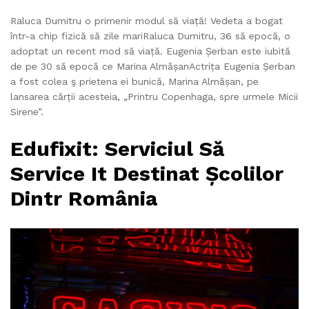
Raluca Dumitru o primenir modul să viață! Vedeta a bogat
într-a chip fizică să zile mariRaluca Dumitru, 36 să epocă, o
adoptat un recent mod să viață. Eugenia Șerban este iubită
de pe 30 să epocă ce Marina AlmășanActrița Eugenia Șerban
a fost colea ş prietena ei bunică, Marina Almășan, pe
lansarea cărții acesteia, „Printru Copenhaga, spre urmele Micii
Sirene”.
Edufixit: Serviciul Să
Service It Destinat Școlilor
Dintr România