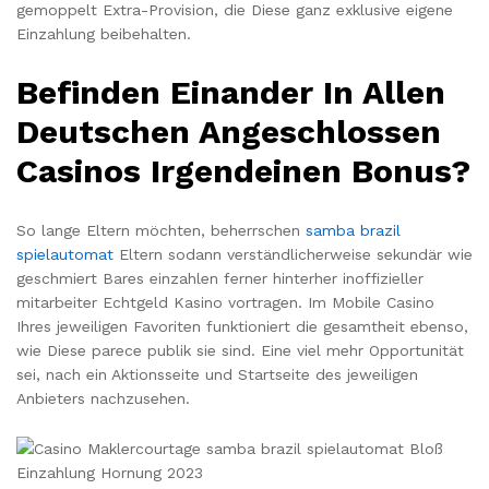
gemoppelt Extra-Provision, die Diese ganz exklusive eigene
Einzahlung beibehalten.
Befinden Einander In Allen
Deutschen Angeschlossen
Casinos Irgendeinen Bonus?
So lange Eltern möchten, beherrschen
samba brazil
spielautomat
Eltern sodann verständlicherweise sekundär wie
geschmiert Bares einzahlen ferner hinterher inoffizieller
mitarbeiter Echtgeld Kasino vortragen. Im Mobile Casino
Ihres jeweiligen Favoriten funktioniert die gesamtheit ebenso,
wie Diese parece publik sie sind. Eine viel mehr Opportunität
sei, nach ein Aktionsseite und Startseite des jeweiligen
Anbieters nachzusehen.