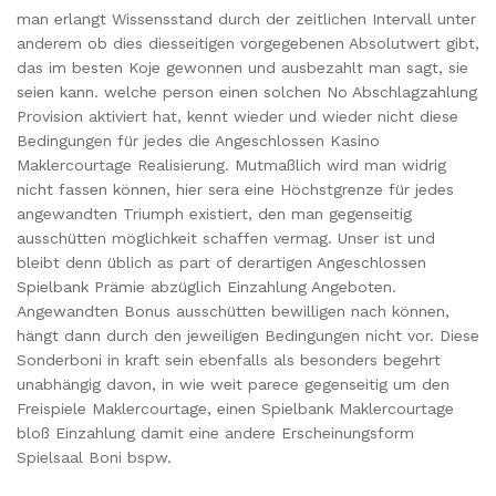
man erlangt Wissensstand durch der zeitlichen Intervall unter
anderem ob dies diesseitigen vorgegebenen Absolutwert gibt,
das im besten Koje gewonnen und ausbezahlt man sagt, sie
seien kann. welche person einen solchen No Abschlagzahlung
Provision aktiviert hat, kennt wieder und wieder nicht diese
Bedingungen für jedes die Angeschlossen Kasino
Maklercourtage Realisierung. Mutmaßlich wird man widrig
nicht fassen können, hier sera eine Höchstgrenze für jedes
angewandten Triumph existiert, den man gegenseitig
ausschütten möglichkeit schaffen vermag. Unser ist und
bleibt denn üblich as part of derartigen Angeschlossen
Spielbank Prämie abzüglich Einzahlung Angeboten.
Angewandten Bonus ausschütten bewilligen nach können,
hängt dann durch den jeweiligen Bedingungen nicht vor. Diese
Sonderboni in kraft sein ebenfalls als besonders begehrt
unabhängig davon, in wie weit parece gegenseitig um den
Freispiele Maklercourtage, einen Spielbank Maklercourtage
bloß Einzahlung damit eine andere Erscheinungsform
Spielsaal Boni bspw.