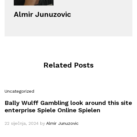
Almir Junuzovic
Related Posts
Uncategorized
Bally Wulff Gambling look around this site
enterprise Spiele Online Spielen
22 siječnja, 2024
by
Almir Junuzovic