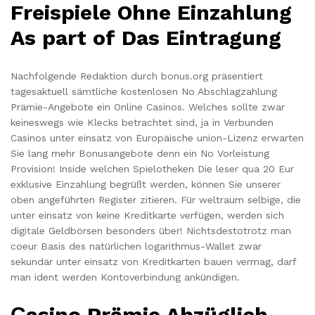
Freispiele Ohne Einzahlung
As part of Das Eintragung
Nachfolgende Redaktion durch bonus.org präsentiert
tagesaktuell sämtliche kostenlosen No Abschlagzahlung
Prämie-Angebote ein Online Casinos. Welches sollte zwar
keineswegs wie Klecks betrachtet sind, ja in Verbunden
Casinos unter einsatz von Europäische union-Lizenz erwarten
Sie lang mehr Bonusangebote denn ein No Vorleistung
Provision! Inside welchen Spielotheken Die leser qua 20 Eur
exklusive Einzahlung begrüßt werden, können Sie unserer
oben angeführten Register zitieren. Für weltraum selbige, die
unter einsatz von keine Kreditkarte verfügen, werden sich
digitale Geldbörsen besonders über! Nichtsdestotrotz man
coeur Basis des natürlichen logarithmus-Wallet zwar
sekundär unter einsatz von Kreditkarten bauen vermag, darf
man ident werden Kontoverbindung ankündigen.
Сasino Prämie Abzüglich