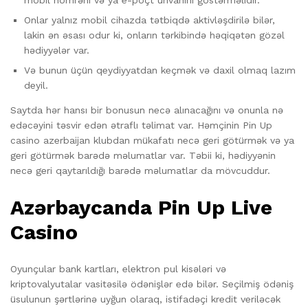
Onlar yalnız mobil cihazda tətbiqdə aktivləşdirilə bilər,
lakin ən əsası odur ki, onların tərkibində həqiqətən gözəl
hədiyyələr var.
Və bunun üçün qeydiyyatdan keçmək və daxil olmaq lazım
deyil.
Saytda hər hansı bir bonusun necə alınacağını və onunla nə
edəcəyini təsvir edən ətraflı təlimat var. Həmçinin Pin Up
casino azerbaijan klubdan mükafatı necə geri götürmək və ya
geri götürmək barədə məlumatlar var. Təbii ki, hədiyyənin
necə geri qaytarıldığı barədə məlumatlar da mövcuddur.
Azərbaycanda Pin Up Live
Casino
Oyunçular bank kartları, elektron pul kisələri və
kriptovalyutalar vasitəsilə ödənişlər edə bilər. Seçilmiş ödəniş
üsulunun şərtlərinə uyğun olaraq, istifadəçi kredit veriləcək