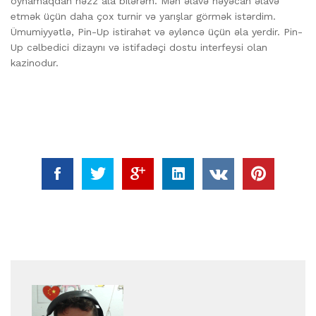
oynamaqdan həzz ala bilərəm. Mən əlavə həyəcan əlavə
etmək üçün daha çox turnir və yarışlar görmək istərdim.
Ümumiyyətlə, Pin-Up istirahət və əyləncə üçün əla yerdir. Pin-
Up cəlbedici dizaynı və istifadəçi dostu interfeysi olan
kazinodur.