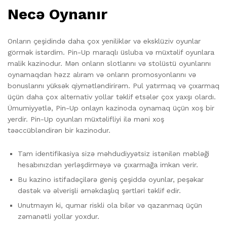
Necə Oynanır
Onların çeşidində daha çox yeniliklər və eksklüziv oyunlar
görmək istərdim. Pin-Up maraqlı üsluba və müxtəlif oyunlara
malik kazinodur. Mən onların slotlarını və stolüstü oyunlarını
oynamaqdan həzz alıram və onların promosyonlarını və
bonuslarını yüksək qiymətləndirirəm. Pul yatırmaq və çıxarmaq
üçün daha çox alternativ yollar təklif etsələr çox yaxşı olardı.
Ümumiyyətlə, Pin-Up onlayn kazinoda oynamaq üçün xoş bir
yerdir. Pin-Up oyunları müxtəlifliyi ilə məni xoş
təəccübləndirən bir kazinodur.
Tam identifikasiya sizə məhdudiyyətsiz istənilən məbləği
hesabınızdan yerləşdirməyə və çıxarmağa imkan verir.
Bu kazino istifadəçilərə geniş çeşiddə oyunlar, peşəkar
dəstək və əlverişli əməkdaşlıq şərtləri təklif edir.
Unutmayın ki, qumar riskli ola bilər və qazanmaq üçün
zəmanətli yollar yoxdur.