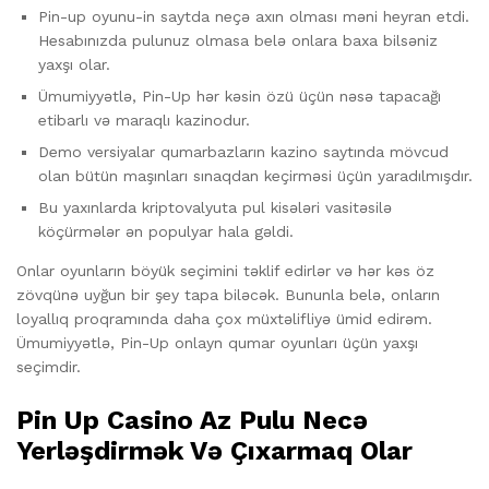
Pin-up oyunu-in saytda neçə axın olması məni heyran etdi.
Hesabınızda pulunuz olmasa belə onlara baxa bilsəniz
yaxşı olar.
Ümumiyyətlə, Pin-Up hər kəsin özü üçün nəsə tapacağı
etibarlı və maraqlı kazinodur.
Demo versiyalar qumarbazların kazino saytında mövcud
olan bütün maşınları sınaqdan keçirməsi üçün yaradılmışdır.
Bu yaxınlarda kriptovalyuta pul kisələri vasitəsilə
köçürmələr ən populyar hala gəldi.
Onlar oyunların böyük seçimini təklif edirlər və hər kəs öz
zövqünə uyğun bir şey tapa biləcək. Bununla belə, onların
loyallıq proqramında daha çox müxtəlifliyə ümid edirəm.
Ümumiyyətlə, Pin-Up onlayn qumar oyunları üçün yaxşı
seçimdir.
Pin Up Casino Az Pulu Necə
Yerləşdirmək Və Çıxarmaq Olar