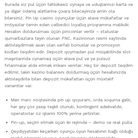
Burada siz pul üçün təhlükəsiz oynaya və uduşlarınızı karta və
ya digər ödəniş alətlərinə çıxara biləcəyinizə əmin ola
bilərsiniz. Pin Up casino oyunçular üçün əlavə mükafatlar və
imtiyazlar təmin edən cəlbedici loyallıq proqramına malikdir.
Hesabın doldurulması üçün pincoinlər verilir – statuslar
qumarbazlara təyin olunan PNC. Kazinonun rəsmi saytında
aktivləşdirmək asan olan sərfəli bonuslar və promosyon
kodları təqdim edir. Depozit qoymadan pul müqabilində slot
maşınlarında oynamaq üçün əlavə pul və ya pulsuz
fırlanmalar əldə etmək imkanı verirlər. Heç bir depozit təqdim
edilmir, lakin kazino balansını doldurmaq üçün hesabınızda
aktivləşdirilə bilən depozit mükafatları üçün müxtəlif
variantlar var.
Mən mərc nöqtəsində pin up qoyuram, orda xoşuma gəlir,
hər şey çox yaxşı təşkil olunub, kontingent adekvatdır,
operatorlar öz işlərini 100% yerinə yetirirlər.
Pin-up, seçim etmək üçün iki rejimdə – demo və real pulla
Qeydiyyatdan keçərkən oyunçu oyun hesabının bağlı olduğu
mobil nömrəni və ya e-poçt ünvanını göstərməlidir.