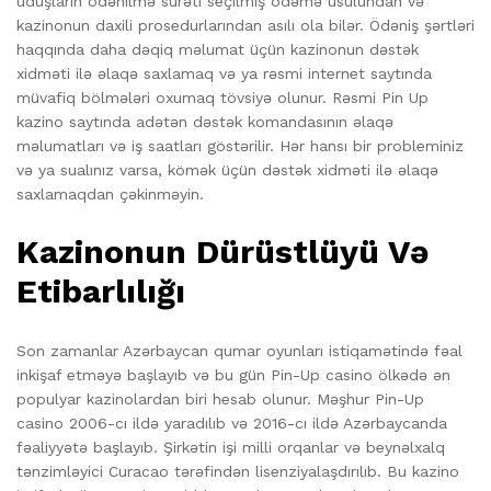
uduşların ödənilmə sürəti seçilmiş ödəmə üsulundan və
kazinonun daxili prosedurlarından asılı ola bilər. Ödəniş şərtləri
haqqında daha dəqiq məlumat üçün kazinonun dəstək
xidməti ilə əlaqə saxlamaq və ya rəsmi internet saytında
müvafiq bölmələri oxumaq tövsiyə olunur. Rəsmi Pin Up
kazino saytında adətən dəstək komandasının əlaqə
məlumatları və iş saatları göstərilir. Hər hansı bir probleminiz
və ya sualınız varsa, kömək üçün dəstək xidməti ilə əlaqə
saxlamaqdan çəkinməyin.
Kazinonun Dürüstlüyü Və
Etibarlılığı
Son zamanlar Azərbaycan qumar oyunları istiqamətində fəal
inkişaf etməyə başlayıb və bu gün Pin-Up casino ölkədə ən
populyar kazinolardan biri hesab olunur. Məşhur Pin-Up
casino 2006-cı ildə yaradılıb və 2016-cı ildə Azərbaycanda
fəaliyyətə başlayıb. Şirkətin işi milli orqanlar və beynəlxalq
tənzimləyici Curacao tərəfindən lisenziyalaşdırılıb. Bu kazino