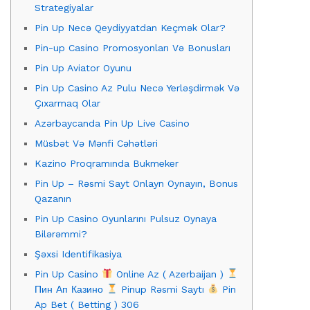
Strategiyalar
Pin Up Necə Qeydiyyatdan Keçmək Olar?
Pin-up Casino Promosyonları Və Bonusları
Pin Up Aviator Oyunu
Pin Up Casino Az Pulu Necə Yerləşdirmək Və
Çıxarmaq Olar
Azərbaycanda Pin Up Live Casino
Müsbət Və Mənfi Cəhətləri
Kazino Proqramında Bukmeker
Pin Up – Rəsmi Sayt Onlayn Oynayın, Bonus
Qazanın
Pin Up Casino Oyunlarını Pulsuz Oynaya
Bilərəmmi?
Şəxsi Identifikasiya
Pin Up Casino
Online Az ( Azerbaijan )
Пин Ап Казино
Pinup Rəsmi Saytı
Pin
Ap Bet ( Betting ) 306