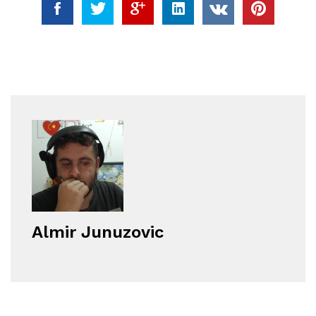
Almir Junuzovic