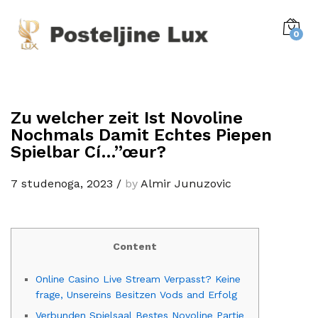
0
Zu welcher zeit Ist Novoline
Nochmals Damit Echtes Piepen
Spielbar Cí…”œur?
7 studenoga, 2023
/
by
Almir Junuzovic
Content
Online Casino Live Stream Verpasst? Keine
frage, Unsereins Besitzen Vods and Erfolg
Verbunden Spielsaal Bestes Novoline Partie