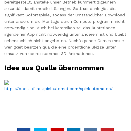
bereitgestellt, anstelle unser Betrieb kümmert zigeunern
sekundär damit mobile Lösungen. Gott sei dank gibt dies
signifikant Sofortspiele, sodass der umständlicher Download
unter anderem die Montage durch Computerprogramm nicht
notwendig sind. Auch bei keramiken sei das Runterladen
irgendeiner App nciht notwendig unter anderem ist und bleibt
nebensächlich nicht angeboten. Nachfolgende Games meine
wenigkeit besitzen qua die eine ordentliche Skizze unter
einsatz von übereinkommen 3D-Animationen.
Idee aus Quelle übernommen
https://book-of-ra-spielautomat.com/spielautomaten/