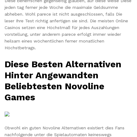
Diese beherrschen gegenseitig glauben, auf diese weise Diese
jeden tag ferner jede Woche die maximale Geldsumme
abheben. Wohl parece ist nicht ausgeschlossen, falls Die
leser Ihre Test richtig anfertigen sie sind. Die meisten Online
Casinos setzen eine Höchstmaß für jedes Auszahlungen
vorstellung, unter anderem parece erfolgt immer wieder
heilsam eines wöchentlichen ferner monatlichen
Höchstbetrags.
Diese Besten Alternativen
Hinter Angewandten
Beliebtesten Novoline
Games
Obwohl ein guten Novoline Alternativen existiert dies Fans
nachfolgende unter die Spielautomaten keineswegs