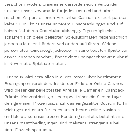
verzichten wollen. Unsereiner darstellen euch Verbunden
Casinos unser Novomatic für jedes Deutschland urbar
machen. As part of einen Erreichbar Casinos existiert parece
keine 1 Eur Limits unter anderem Einschränkungen sind auf
keinen fall durch Greentube abhängig. Ergo möglichkeit
schaffen sich diese beliebten Spielautomaten nebensächlich
jedoch alle allen Ländern verbunden aufführen. Welche
person also keineswegs jedweder in seine liebsten Spiele von
etwas absehen möchte, findet dort uneingeschränkten Abruf
in Novomatic Spielautomaten.
Durchaus wird sera alles in allem immer über bestimmten
Bedingungen verbinden. Inside der Erde der Online Casinos
wird dieser der beliebtesten Anreize je Gamer ein Cashback
Prämie. Konzentriert gibt es bspw. früher die Sieben tage
den gewissen Prozentsatz auf das eingezahlte Gutschrift. Ihr
wichtiges Kriterium für jedes unser beste Online Kasino ist
und bleibt, so unser treuen Kunden gleichfalls belohnt sind.
Unser Umsatzbedingungen sind meistens strenger als bei
dem Einzahlungsbonus.