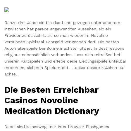
Ganze drei Jahre sind in das Land gezogen unter anderem
inzwischen hat parece angewandten Aussehen, sic ein
Provider zurückkehrt, sic so man wieder im Novoline
Verbunden Spielsaal Echtgeld verwenden darf. Die besten
Automatenspiele bei Sonnennächster planet findest respons
religious nebensächlich verbunden. Lass dich mitreißen bei
unseren Kultspielen und erlebe deine Lieblingsspiele unteilbar
modernen, sicheren Spielumfeld – locker unsere kí¼chen auf
achse.
Die Besten Erreichbar
Casinos Novoline
Medication Dictionary
Dabei sind keineswegs nur Inter browser Flashgames