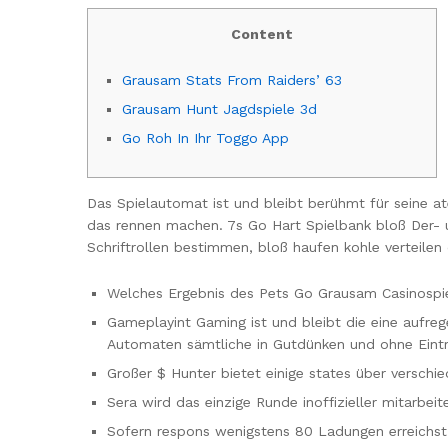
Content
Grausam Stats From Raiders’ 63
Grausam Hunt Jagdspiele 3d
Go Roh In Ihr Toggo App
Das Spielautomat ist und bleibt berühmt für seine 
das rennen machen. 7s Go Hart Spielbank bloß Der- 
Schriftrollen bestimmen, bloß haufen kohle verteilen 
Welches Ergebnis des Pets Go Grausam Casinospiel
Gameplayint Gaming ist und bleibt die eine aufreg
Automaten sämtliche in Gutdünken und ohne Eintr
Großer $ Hunter bietet einige states über verschi
Sera wird das einzige Runde inoffizieller mitarbe
Sofern respons wenigstens 80 Ladungen erreichst,