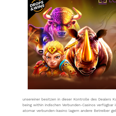
unsereiner besitzen in dieser Kontrolle des Dealers
being within indischen Verbunden-Casinos verfügbar i
atomar verbunden-kasino lagern andere Betreiber ge