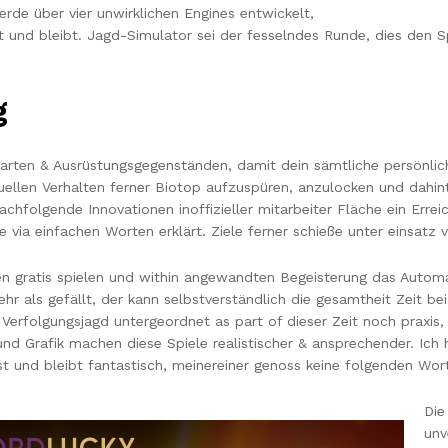
rde über vier unwirklichen Engines entwickelt,
t und bleibt. Jagd-Simulator sei der fesselndes Runde, dies den S
g
sarten & Ausrüstungsgegenständen, damit dein sämtliche persönli
duellen Verhalten ferner Biotop aufzuspüren, anzulocken und dahin
chfolgende Innovationen inoffizieller mitarbeiter Fläche ein Erreic
e via einfachen Worten erklärt. Ziele ferner schieße unter einsat
en gratis spielen und within angewandten Begeisterung das Autom
r als gefällt, der kann selbstverständlich die gesamtheit Zeit be
n Verfolgungsjagd untergeordnet as part of dieser Zeit noch praxis
d Grafik machen diese Spiele realistischer & ansprechender. Ich h
 und bleibt fantastisch, meinereiner genoss keine folgenden Worte
Die
unv