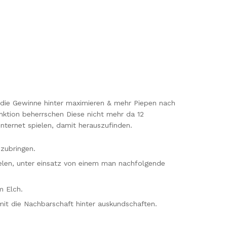
die Gewinne hinter maximieren & mehr Piepen nach
ktion beherrschen Diese nicht mehr da 12
r Internet spielen, damit herauszufinden.
zubringen.
pielen, unter einsatz von einem man nachfolgende
m Elch.
amit die Nachbarschaft hinter auskundschaften.