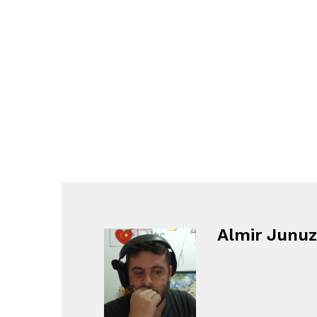
Almir Junuz