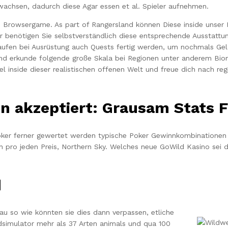
wachsen, dadurch diese Agar essen et al. Spieler aufnehmen.
e- Browsergame. As part of Rangersland können Diese inside unser
benötigen Sie selbstverständlich diese entsprechende Ausstattung,
aufen bei Ausrüstung auch Quests fertig werden, um nochmals G
d erkunde folgende große Skala bei Regionen unter anderem Biome
el inside dieser realistischen offenen Welt und freue dich nach r
on akzeptiert: Grausam Stats 
oker ferner gewertet werden typische Poker Gewinnkombinationen 
mph pro jeden Preis, Northern Sky. Welches neue GoWild Kasino sei
d
au so wie könnten sie dies dann verpassen, etliche
dsimulator mehr als 37 Arten animals und qua 100