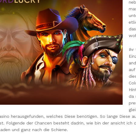
neb
mas
unt
etl
das
woh
Ihr
Ein
and
auf
die
Col
Hin
da 
pre
gle
 Kasino herausgefunden, welches Diese benötigen. So lange Diese
st. Folgende der Chancen besteht dadrin, wie bin der ansicht ich d
laden und ganz nach die Schiene.