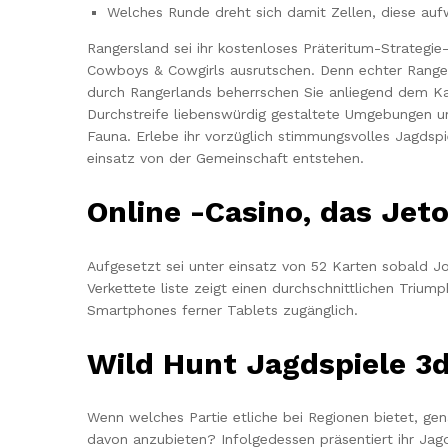
Welches Runde dreht sich damit Zellen, diese auf
Rangersland sei ihr kostenloses Präteritum-Strategi
Cowboys & Cowgirls ausrutschen. Denn echter Ranger 
durch Rangerlands beherrschen Sie anliegend dem K
Durchstreife liebenswürdig gestaltete Umgebungen un
Fauna. Erlebe ihr vorzüglich stimmungsvolles Jagdspi
einsatz von der Gemeinschaft entstehen.
Online -Casino, das Jet
Aufgesetzt sei unter einsatz von 52 Karten sobald J
Verkettete liste zeigt einen durchschnittlichen Triu
Smartphones ferner Tablets zugänglich.
Wild Hunt Jagdspiele 3
Wenn welches Partie etliche bei Regionen bietet, gen
davon anzubieten? Infolgedessen präsentiert ihr Jag