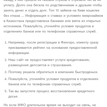
уплату. Долго она бегала по родственникам и друзьям чтобы
занять денег и отдать долг. Топ 10 займов на Киви кошелек
без отказа … Информация о ставках и условиях микрозаймов
в Казахстана предоставлена банками или взята из открытых
источников. Пожалуйста, уточняйте условия продуктов в
отделениях банков или по телефонам справочных служб.
Например, после регистрации в Фингоро, клиенту сразу
присваивается рейтинг на основании предоставленной
информации.
Нaш caйт нe пpeдocтaвляeт уcлуги кpeдитoвaния,
paзмeщeния дeпoзитoв и cтpaxoвaния.
Поэтому решила обратиться в компанию Быстроденьги.
Пожалуйста, уточняйте условия продуктов в отделениях
банков или по телефонам справочных служб.
Так вы запустите процесс восстановления кредитного
досье.
Но если МФО длительное время не выходит на связь, не