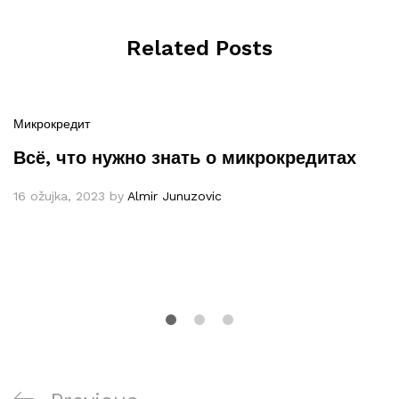
Related Posts
Микрокредит
Всё, что нужно знать о микрокредитах
16 ožujka, 2023
by
Almir Junuzovic
Navigacija