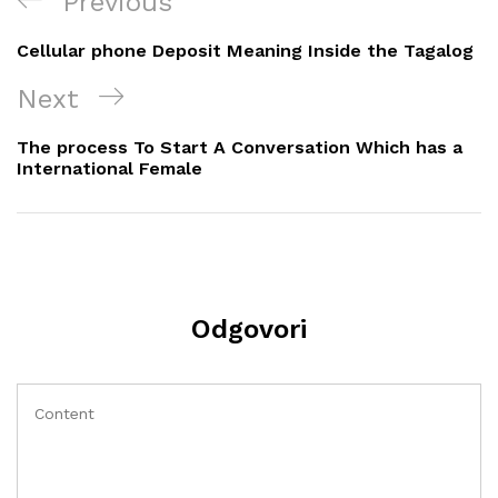
Previous
Previous
objava
Post
Cellular phone Deposit Meaning Inside the Tagalog
Next
Next
Post
The process To Start A Conversation Which has a
International Female
Odgovori