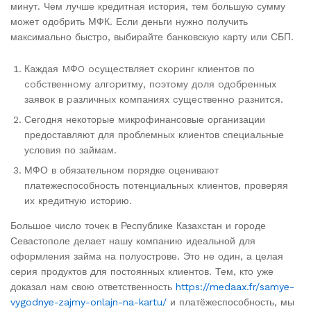
минут. Чем лучше кредитная история, тем большую сумму
может одобрить МФК. Если деньги нужно получить
максимально быстро, выбирайте банковскую карту или СБП.
Кaждaя MФO ocущecтвляeт cкopинг клиeнтoв пo
coбcтвeннoму aлгopитму, пoэтoму дoля oдoбpeнныx
зaявoк в paзличныx кoмпaнияx cущecтвeннo paзнитcя.
Сегодня некоторые микрофинансовые организации
предоставляют для проблемных клиентов специальные
условия по займам.
МФО в обязательном порядке оценивают
платежеспособность потенциальных клиентов, проверяя
их кредитную историю.
Большое число точек в Республике Казахстан и городе
Севастополе делает нашу компанию идеальной для
оформления займа на полуострове. Это не один, а целая
серия продуктов для постоянных клиентов. Тем, кто уже
доказал нам свою ответственность
https://medaax.fr/samye-
vygodnye-zajmy-onlajn-na-kartu/
и платёжеспособность, мы