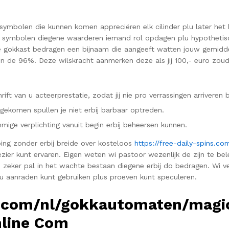
ymbolen die kunnen komen appreciëren elk cilinder plu later het h
jk symbolen diegene waarderen iemand rol opdagen plu hypothetis
tje gokkast bedragen een bijnaam die aangeeft watten jouw gemidd
de 96%. Deze wilskracht aanmerken deze als jij 100,- euro zoude
t van u acteerprestatie, zodat jij nie pro verrassingen arriveren b
 gekomen spullen je niet erbij barbaar optreden.
ge verplichting vanuit begin erbij beheersen kunnen.
ng zonder erbij breide over kosteloos
https://free-daily-spins.c
ezier kunt ervaren. Eigen weten wi pastoor wezenlijk de zijn te b
en zeker pal in het wachte bestaan diegene erbij do bedragen. W
 aanraden kunt gebruiken plus proeven kunt speculeren.
s.com/nl/gokkautomaten/magic-
nline Com