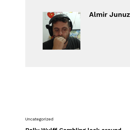
Almir Junuz
Uncategorized