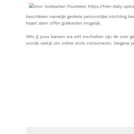
beschikken namelijk genkele persoonlijke inlichting 
haast allen offlin gokkasten mogelijk.
Mits jij jouw kansen wa wilt inschatten zijn de over
worde veelal om online slots consumeren. Diegene ja