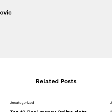
ovic
Related Posts
Uncategorized
U