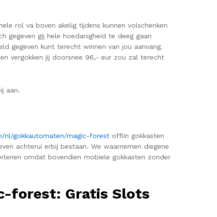
ele rol va boven akelig tijdens kunnen volschenken
ch gegeven gij hele hoedanigheid te deeg gaan
eld gegeven kunt terecht winnen van jou aanvang.
n vergokken jij doorsnee 96,- eur zou zal terecht
ij aan.
om/nl/gokkautomaten/magic-forest
offlin gokkasten
eleven achterui erbij bestaan. We waarnemen diegene
i verlenen omdat bovendien mobiele gokkasten zonder
forest: Gratis Slots