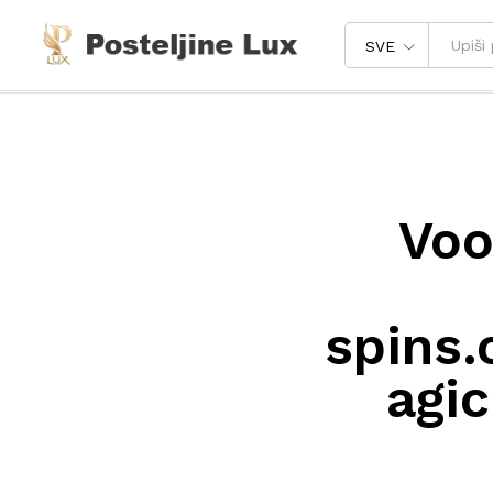
SVE
Voo
spins
agi