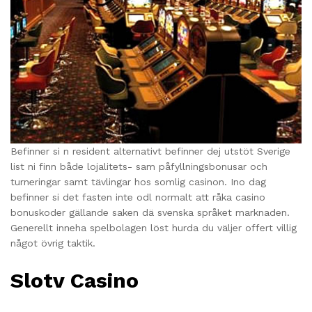
Befinner si n resident alternativt befinner dej utstöt Sverige
list ni finn både lojalitets- sam påfyllningsbonusar och
turneringar samt tävlingar hos somlig casinon. Ino dag
befinner si det fasten inte odl normalt att råka casino
bonuskoder gällande saken dä svenska språket marknaden.
Generellt inneha spelbolagen löst hurda du väljer offert villig
något övrig taktik.
Slotv Casino