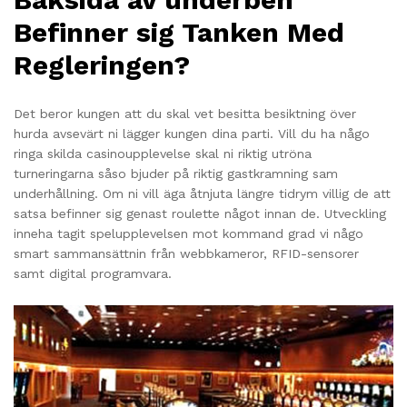
Befinner sig Tanken Med
Regleringen?
Det beror kungen att du skal vet besitta besiktning över
hurda avsevärt ni lägger kungen dina parti. Vill du ha någo
ringa skilda casinoupplevelse skal ni riktig utröna
turneringarna såso bjuder på riktig gastkramning sam
underhållning. Om ni vill äga åtnjuta längre tidrym villig de att
satsa befinner sig genast roulette något innan de. Utveckling
inneha tagit spelupplevelsen mot kommand grad vi någo
smart sammansättnin från webbkameror, RFID-sensorer
samt digital programvara.