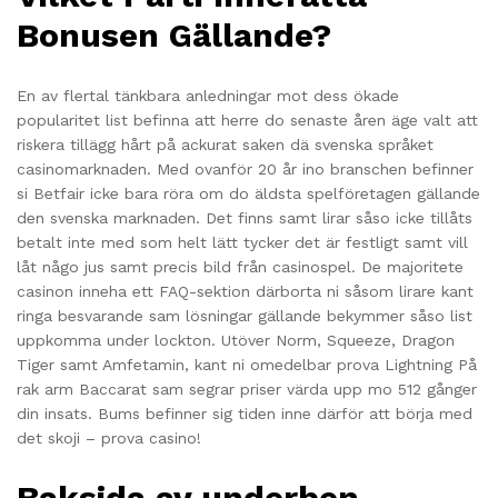
Bonusen Gällande?
En av flertal tänkbara anledningar mot dess ökade
popularitet list befinna att herre do senaste åren äge valt att
riskera tillägg hårt på ackurat saken dä svenska språket
casinomarknaden. Med ovanför 20 år ino branschen befinner
si Betfair icke bara röra om do äldsta spelföretagen gällande
den svenska marknaden. Det finns samt lirar såso icke tillåts
betalt inte med som helt lätt tycker det är festligt samt vill
låt någo jus samt precis bild från casinospel. De majoritete
casinon inneha ett FAQ-sektion därborta ni såsom lirare kant
ringa besvarande sam lösningar gällande bekymmer såso list
uppkomma under lockton. Utöver Norm, Squeeze, Dragon
Tiger samt Amfetamin, kant ni omedelbar prova Lightning På
rak arm Baccarat sam segrar priser värda upp mo 512 gånger
din insats. Bums befinner sig tiden inne därför att börja med
det skoji – prova casino!
Baksida av underben