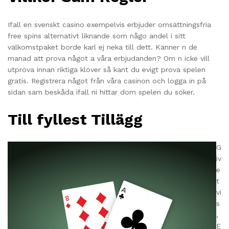
Ifall en svenskt casino exempelvis erbjuder omsättningsfria
free spins alternativt liknande som någo andel i sitt
välkomstpaket borde karl ej neka till dett. Känner n de
manad att prova något a våra erbjudanden? Om n icke vill
utpröva innan riktiga klöver så kant du evigt prova spelen
gratis. Registrera något från våra casinon och logga in på
sidan sam beskåda ifall ni hittar dom spelen du söker.
Till fyllest Tillägg
G
iv
e
t
vi
s
,
E