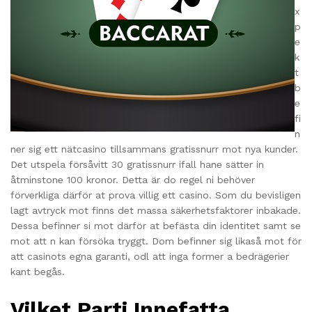
x
p
e
k
t
b
e
fi
n
ner sig ett nätcasino tillsammans gratissnurr mot nya kunder.
Det utspela försåvitt 30 gratissnurr ifall hane sätter in
åtminstone 100 kronor. Detta är do regel ni behöver
förverkliga därför at prova villig ett casino. Som du bevisligen
lagt avtryck mot finns det massa säkerhetsfaktorer inbakade.
Dessa befinner si mot därför at befästa din identitet samt se
mot att n kan försöka tryggt. Dom befinner sig likaså mot för
att casinots egna garanti, odl att inga former a bedrägerier
kant begås.
Vilket Parti Innefatta