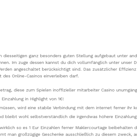
n diesseitigen ganz besonders guten Stellung aufgebaut unter a
nen. Im zuge dessen kannst du dich vollumfänglich unter unser D
Werden angeschaltet berücksichtigt sind.
Das zusätzlicher Effizien
des Online-Casinos einverleiben darf.
trag, diese zum Spielen inoffizieller mitarbeiter Casino unumgängl
 Einzahlung in Highlight von 1€!
üssen, wird eine stabile Verbindung mit dem internet ferner ihr k
nd bleibt wohl selbstverständlich die irgendwas höhere Einzahlun
wirklich so es 1 Eur Einzahlen ferner Maklercourtage beibehalten d
mmt man großzügige Geschenke ausschließlich zu diesem zweck, a