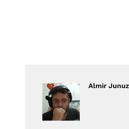
Almir Junuz