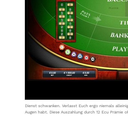
Dienst schwanken. Verlasst Euch ergo niemals allein
Augen habt. Diese Auszahlung durch 12 Ecu Prämie oh