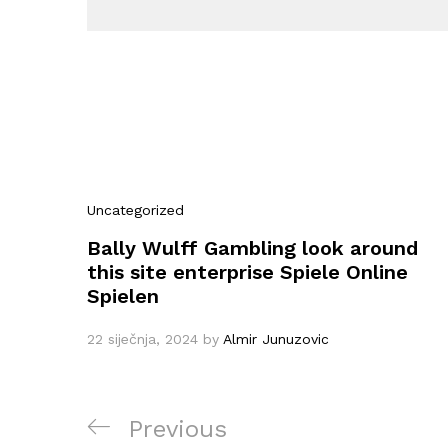
Uncategorized
Bally Wulff Gambling look around
this site enterprise Spiele Online
Spielen
22 siječnja, 2024
by
Almir Junuzovic
Navigacija
Previous
Previous