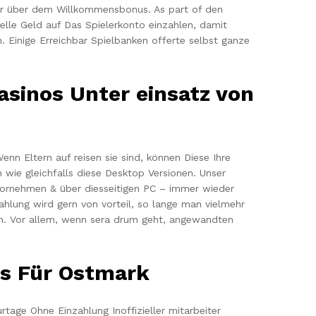
zer über dem Willkommensbonus. As part of den
elle Geld auf Das Spielerkonto einzahlen, damit
Einige Erreichbar Spielbanken offerte selbst ganze
asinos Unter einsatz von
enn Eltern auf reisen sie sind, können Diese Ihre
wie gleichfalls diese Desktop Versionen. Unser
 vornehmen & über diesseitigen PC – immer wieder
ahlung wird gern von vorteil, so lange man vielmehr
nern. Vor allem, wenn sera drum geht, angewandten
os Für Ostmark