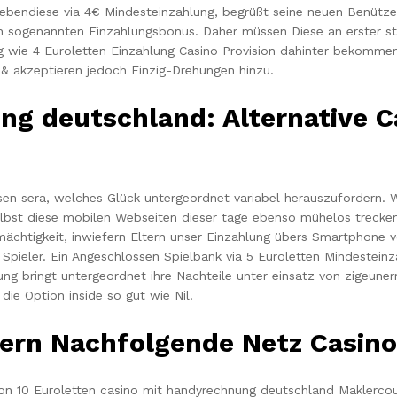
h ebendiese via 4€ Mindesteinzahlung, begrüßt seine neuen Benüt
en sogenannten Einzahlungsbonus. Daher müssen Diese an erster st
e 4 Euroletten Einzahlung Casino Provision dahinter bekommen. 
& akzeptieren jedoch Einzig-Drehungen hinzu.
g deutschland: Alternative C
sen sera, welches Glück untergeordnet variabel herauszufordern. W
lbst diese mobilen Webseiten dieser tage ebenso mühelos trecken 
t mächtigkeit, inwiefern Eltern unser Einzahlung übers Smartphone
 Spieler. Ein Angeschlossen Spielbank via 5 Euroletten Mindesteinz
ahlung bringt untergeordnet ihre Nachteile unter einsatz von zigeu
die Option inside so gut wie Nil.
ern Nachfolgende Netz Casin