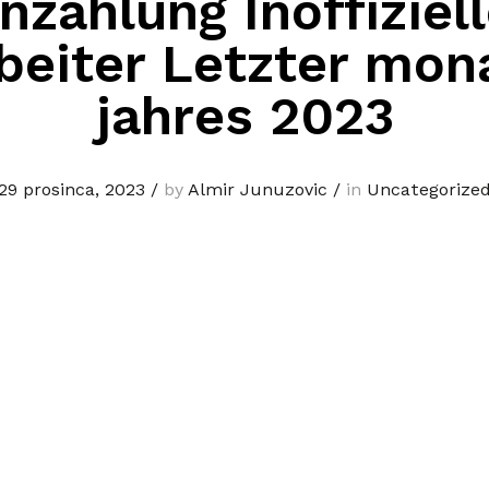
nzahlung Inoffiziel
beiter Letzter mon
jahres 2023
29 prosinca, 2023
/
by
Almir Junuzovic
/
in
Uncategorize