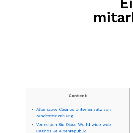
Ei
mitar
Content
Alternative Casinos Unter einsatz von
Mindesteinzahlung
Vermeiden Sie Diese World wide web
Casinos Je Alpenrepublik