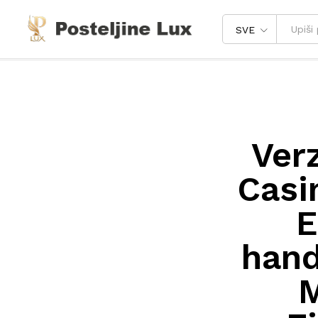
SVE
Ver
Casi
E
hand
M