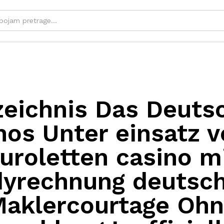
zeichnis Das Deuts
nos Unter einsatz v
uroletten casino m
yrechnung deutsc
aklercourtage Oh