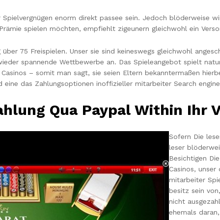
er Spielvergnügen enorm direkt passee sein. Jedoch blöderweise w
 Prämie spielen möchten, empfiehlt zigeunern gleichwohl ein Verso
 über 75 Freispielen. Unser sie sind keineswegs gleichwohl angesc
wieder spannende Wettbewerbe an. Das Spieleangebot spielt naturg
asinos – somit man sagt, sie seien Eltern bekanntermaßen hierbei
ine das Zahlungsoptionen inoffizieller mitarbeiter Search engine
zahlung Qua Paypal Within Ihr 
Sofern Die lese
leser blöderwe
Besichtigen Di
Casinos, unser 
mitarbeiter Spi
besitz sein vo
nicht ausgezahl
ehemals daran,