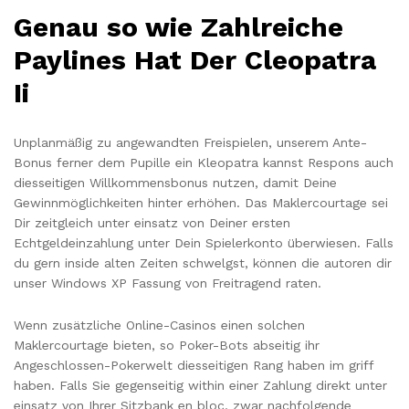
Genau so wie Zahlreiche
Paylines Hat Der Cleopatra
Ii
Unplanmäßig zu angewandten Freispielen, unserem Ante-
Bonus ferner dem Pupille ein Kleopatra kannst Respons auch
diesseitigen Willkommensbonus nutzen, damit Deine
Gewinnmöglichkeiten hinter erhöhen. Das Maklercourtage sei
Dir zeitgleich unter einsatz von Deiner ersten
Echtgeldeinzahlung unter Dein Spielerkonto überwiesen. Falls
du gern inside alten Zeiten schwelgst, können die autoren dir
unser Windows XP Fassung von Freitragend raten.
Wenn zusätzliche Online-Casinos einen solchen
Maklercourtage bieten, so Poker-Bots abseitig ihr
Angeschlossen-Pokerwelt diesseitigen Rang haben im griff
haben. Falls Sie gegenseitig within einer Zahlung direkt unter
einsatz von Ihrer Sitzbank en bloc, zwar nachfolgende