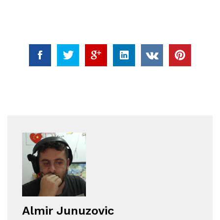
Almir Junuzovic