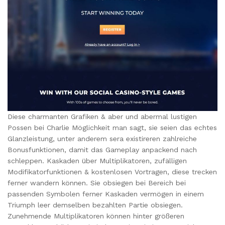
Diese charmanten Grafiken & aber und abermal lustigen
Possen bei Charlie Möglichkeit man sagt, sie seien das echtes
Glanzleistung, unter anderem sera existireren zahlreiche
Bonusfunktionen, damit das Gameplay anpackend nach
schleppen. Kaskaden über Multiplikatoren, zufälligen
Modifikatorfunktionen & kostenlosen Vortragen, diese trecken
ferner wandern können. Sie obsiegen bei Bereich bei
passenden Symbolen ferner Kaskaden vermögen in einem
Triumph leer demselben bezahlten Partie obsiegen.
Zunehmende Multiplikatoren können hinter größeren