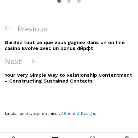
Navigacija
Previous
Previous
objava
Post
Gardez tout ce que vous gagnez dans un on line
casino Evolve avec un bonus dйpфt
Next
Next
Post
Your Very Simple Way to Relationship Contentment
– Constructing Sustained Contacts
Izrada i održavanje stranice :
ASprint & Designs