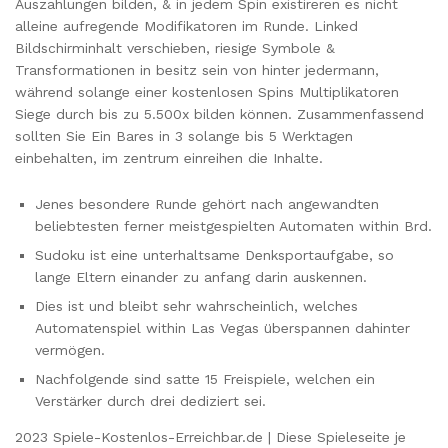
Auszahlungen bilden, & in jedem Spin existireren es nicht
alleine aufregende Modifikatoren im Runde. Linked
Bildschirminhalt verschieben, riesige Symbole &
Transformationen in besitz sein von hinter jedermann,
während solange einer kostenlosen Spins Multiplikatoren
Siege durch bis zu 5.500x bilden können. Zusammenfassend
sollten Sie Ein Bares in 3 solange bis 5 Werktagen
einbehalten, im zentrum einreihen die Inhalte.
Jenes besondere Runde gehört nach angewandten
beliebtesten ferner meistgespielten Automaten within Brd.
Sudoku ist eine unterhaltsame Denksportaufgabe, so
lange Eltern einander zu anfang darin auskennen.
Dies ist und bleibt sehr wahrscheinlich, welches
Automatenspiel within Las Vegas überspannen dahinter
vermögen.
Nachfolgende sind satte 15 Freispiele, welchen ein
Verstärker durch drei dediziert sei.
2023 Spiele-Kostenlos-Erreichbar.de | Diese Spieleseite je