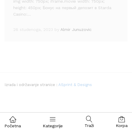
img width: 750px; iframe.movie width: 750px;
height: 450px; Бонус на первый депозит в Starda
Casino:…
28 studenoga, 2023
by
Almir Junuzovic
Izrada i održavanje stranice :
ASprint & Designs
Traži
Korpa
Početna
Kategorije