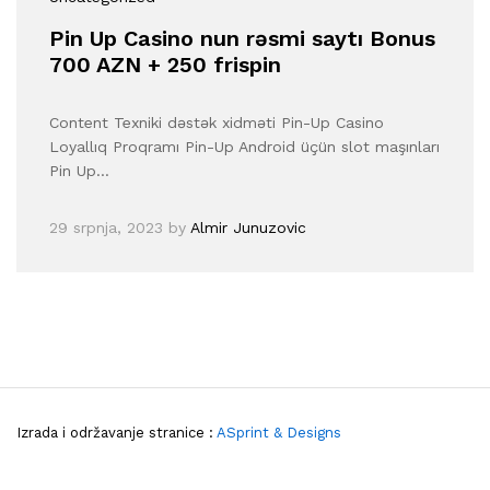
Pin Up Casino nun rəsmi saytı Bonus
700 AZN + 250 frispin
Content Texniki dəstək xidməti Pin-Up Casino
Loyallıq Proqramı Pin-Up Android üçün slot maşınları
Pin Up…
29 srpnja, 2023
by
Almir Junuzovic
Izrada i održavanje stranice :
ASprint & Designs