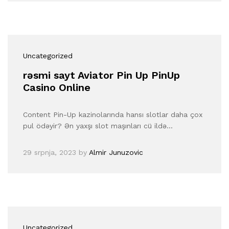
Uncategorized
rəsmi sayt Aviator Pin Up PinUp
Casino Online
Content Pin-Up kazinolarında hansı slotlar daha çox
pul ödəyir? Ən yaxşı slot maşınları cü ildə…
29 srpnja, 2023
by
Almir Junuzovic
Uncategorized