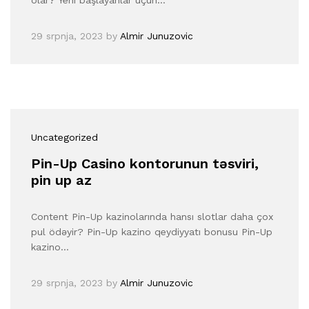
29 srpnja, 2023
by
Almir Junuzovic
Uncategorized
Pin-Up Casino kontorunun təsviri,
pin up az
Content Pin-Up kazinolarında hansı slotlar daha çox
pul ödəyir? Pin-Up kazino qeydiyyatı bonusu Pin-Up
kazino…
29 srpnja, 2023
by
Almir Junuzovic