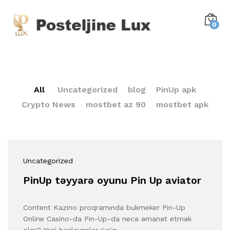
0
All
Uncategorized
blog
PinUp apk
Crypto News
mostbet az 90
mostbet apk
Uncategorized
PinUp təyyarə oyunu Pin Up aviator
Content Kazino proqramında bukmeker Pin-Up
Online Casino-da Pin-Up-da necə əmanət etmək
olar? Yeni başlayanlar üçün…