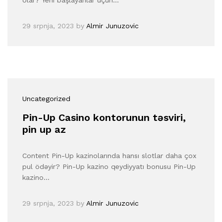
29 srpnja, 2023
by
Almir Junuzovic
Uncategorized
Pin-Up Casino kontorunun təsviri,
pin up az
Content Pin-Up kazinolarında hansı slotlar daha çox
pul ödəyir? Pin-Up kazino qeydiyyatı bonusu Pin-Up
kazino…
29 srpnja, 2023
by
Almir Junuzovic