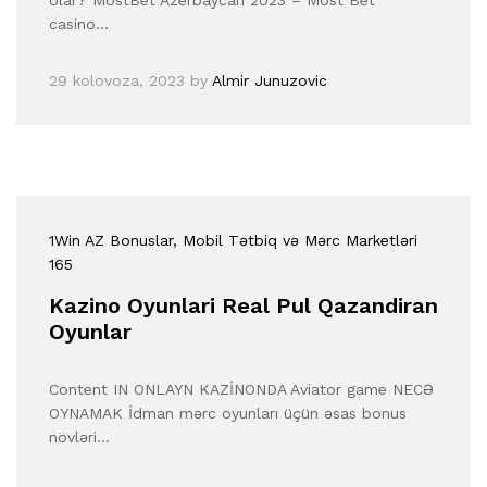
casino…
29 kolovoza, 2023
by
Almir Junuzovic
1Win AZ Bonuslar, Mobil Tətbiq və Mərc Marketləri
165
Kazino Oyunlari Real Pul Qazandiran
Oyunlar
Content IN ONLAYN KAZİNONDA Aviator game NECƏ
OYNAMAK İdman mərc oyunları üçün əsas bonus
növləri…