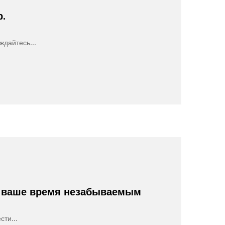
.
аждайтесь…
ют ваше время незабываемым
ести…