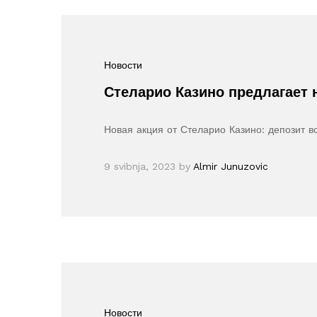
Новости
Стеларио Казино предлагает н
Новая акция от Стеларио Казино: депозит 
9 svibnja, 2023
by
Almir Junuzovic
Новости