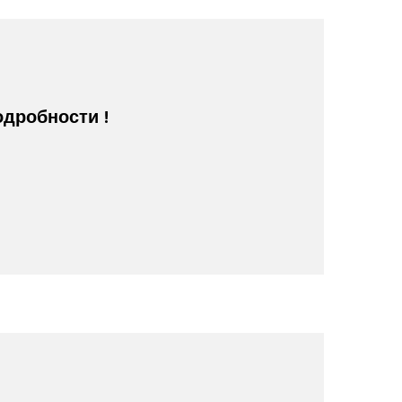
одробности !