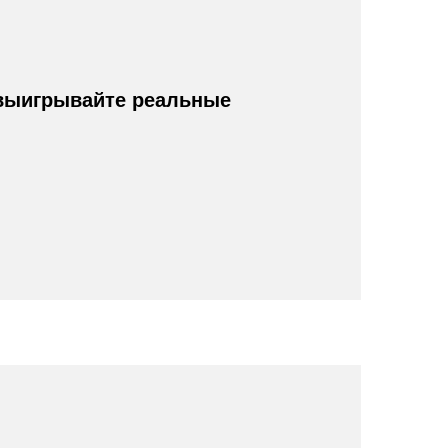
и выигрывайте реальные