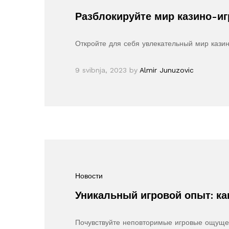
Разблокируйте мир казино-и
Откройте для себя увлекательный мир каз
9 svibnja, 2023
by
Almir Junuzovic
Новости
Уникальный игровой опыт: к
Почувствуйте неповторимые игровые ощуще