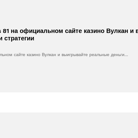
its 81 на официальном сайте казино Вулкан 
и стратегии
иальном сайте казино Вулкан и выигрывайте реальные деньги…