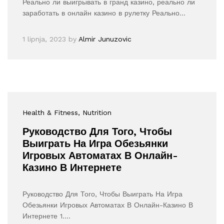
Реально ли выигрывать в гранд казино, реально ли
заработать в онлайн казино в рулетку Реально…
1 lipnja, 2023
by
Almir Junuzovic
Health & Fitness, Nutrition
Руководство Для Того, Чтобы
Выиграть На Игра Обезьянки
Игровых Автоматах В Онлайн-
Казино В Интернете
Руководство Для Того, Чтобы Выиграть На Игра
Обезьянки Игровых Автоматах В Онлайн-Казино В
Интернете 1.…