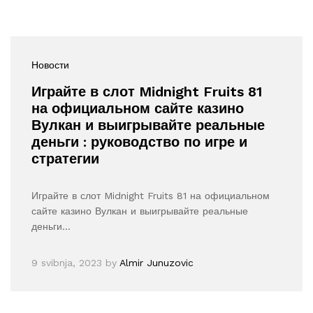
Новости
Играйте в слот Midnight Fruits 81
на официальном сайте казино
Вулкан и выигрывайте реальные
деньги : руководство по игре и
стратегии
Играйте в слот Midnight Fruits 81 на официальном
сайте казино Вулкан и выигрывайте реальные
деньги…
9 svibnja, 2023
by
Almir Junuzovic