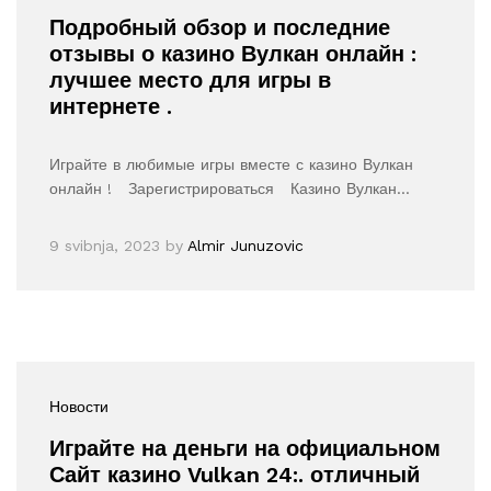
Подробный обзор и последние
отзывы о казино Вулкан онлайн :
лучшее место для игры в
интернете .
Играйте в любимые игры вместе с казино Вулкан
онлайн ! Зарегистрироваться Казино Вулкан…
9 svibnja, 2023
by
Almir Junuzovic
Новости
Играйте на деньги на официальном
Сайт казино Vulkan 24:. отличный