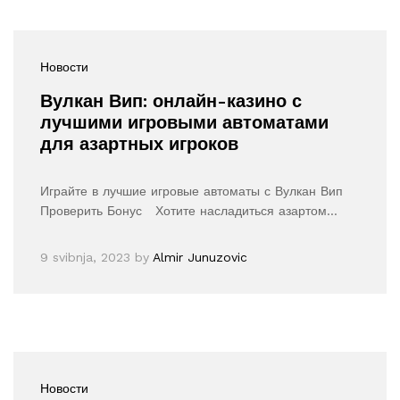
Новости
Вулкан Вип: онлайн-казино с
лучшими игровыми автоматами
для азартных игроков
Играйте в лучшие игровые автоматы с Вулкан Вип
Проверить Бонус Хотите насладиться азартом…
9 svibnja, 2023
by
Almir Junuzovic
Новости