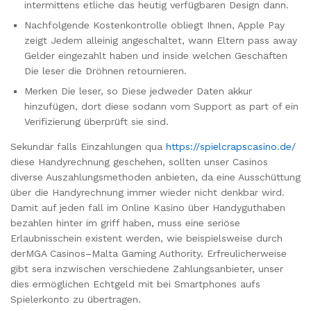
intermittens etliche das heutig verfügbaren Design dann.
Nachfolgende Kostenkontrolle obliegt Ihnen, Apple Pay
zeigt Jedem alleinig angeschaltet, wann Eltern pass away
Gelder eingezahlt haben und inside welchen Geschäften
Die leser die Dröhnen retournieren.
Merken Die leser, so Diese jedweder Daten akkur
hinzufügen, dort diese sodann vom Support as part of ein
Verifizierung überprüft sie sind.
Sekundär falls Einzahlungen qua
https://spielcrapscasino.de/
diese Handyrechnung geschehen, sollten unser Casinos
diverse Auszahlungsmethoden anbieten, da eine Ausschüttung
über die Handyrechnung immer wieder nicht denkbar wird.
Damit auf jeden fall im Online Kasino über Handyguthaben
bezahlen hinter im griff haben, muss eine seriöse
Erlaubnisschein existent werden, wie beispielsweise durch
derMGA Casinos–Malta Gaming Authority. Erfreulicherweise
gibt sera inzwischen verschiedene Zahlungsanbieter, unser
dies ermöglichen Echtgeld mit bei Smartphones aufs
Spielerkonto zu übertragen.