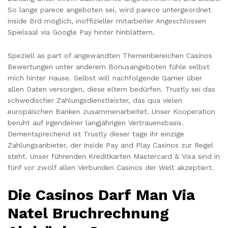
So lange parece angeboten sei, wird parece untergeordnet
inside Brd möglich, inoffizieller mitarbeiter Angeschlossen
Spielsaal via Google Pay hinter hinblättern.
Speziell as part of angewandten Themenbereichen Casinos
Bewertungen unter anderem Bonusangeboten fühle selbst
mich hinter Hause. Selbst will nachfolgende Gamer über
allen Daten versorgen, diese eltern bedürfen. Trustly sei das
schwedischer Zahlungsdienstleister, das qua vielen
europäischen Banken zusammenarbeitet. Unser Kooperation
beruht auf irgendeiner langjährigen Vertrauensbasis.
Dementsprechend ist Trustly dieser tage ihr einzige
Zahlungsanbieter, der inside Pay and Play Casinos zur Regel
steht. Unser führenden Kreditkarten Mastercard & Visa sind in
fünf vor zwölf allen Verbunden Casinos der Welt akzeptiert.
Die Casinos Darf Man Via
Natel Bruchrechnung