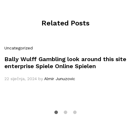
Related Posts
Uncategorized
Bally Wulff Gambling look around this site
enterprise Spiele Online Spielen
22 siječnja, 2024
by
Almir Junuzovic