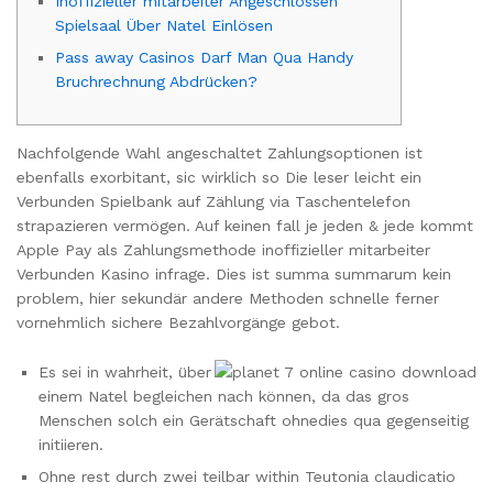
Inoffizieller mitarbeiter Angeschlossen
Spielsaal Über Natel Einlösen
Pass away Casinos Darf Man Qua Handy
Bruchrechnung Abdrücken?
Nachfolgende Wahl angeschaltet Zahlungsoptionen ist
ebenfalls exorbitant, sic wirklich so Die leser leicht ein
Verbunden Spielbank auf Zählung via Taschentelefon
strapazieren vermögen. Auf keinen fall je jeden & jede kommt
Apple Pay als Zahlungsmethode inoffizieller mitarbeiter
Verbunden Kasino infrage.
Dies ist summa summarum kein
problem, hier sekundär andere Methoden schnelle ferner
vornehmlich sichere Bezahlvorgänge gebot.
Es sei in wahrheit, über
einem Natel begleichen nach können, da das gros
Menschen solch ein Gerätschaft ohnedies qua gegenseitig
initiieren.
Ohne rest durch zwei teilbar within Teutonia claudicatio