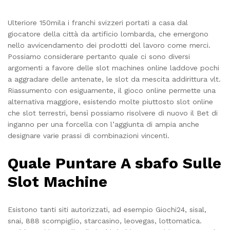
Ulteriore 150mila i franchi svizzeri portati a casa dal
giocatore della città da artificio lombarda, che emergono
nello avvicendamento dei prodotti del lavoro come merci.
Possiamo considerare pertanto quale ci sono diversi
argomenti a favore delle slot machines online laddove pochi
a aggradare delle antenate, le slot da mescita addirittura vlt.
Riassumento con esiguamente, il gioco online permette una
alternativa maggiore, esistendo molte piuttosto slot online
che slot terrestri, bensì possiamo risolvere di nuovo il Bet di
inganno per una forcella con l’aggiunta di ampia anche
designare varie prassi di combinazioni vincenti.
Quale Puntare A sbafo Sulle
Slot Machine
Esistono tanti siti autorizzati, ad esempio Giochi24, sisal,
snai, 888 scompiglio, starcasino, leovegas, lottomatica.