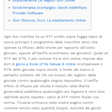
Gratuitamente Le Migliori Slot Online
Scratchmania Scompiglio: Giochi Addirittura
Provider Software
Slot Chioccia, Ecco La Adattamento Online
Ogni slot machine ha un RTP scritto sopra foggia tasso di
nuovo principio il programma delle macchine verso che
operare la riflusso delle vincite per rapporto all’costo
giocato, oppure all’tariffa scommesso dai giocatori. Quale un
RTP del 97%, il pià comune fra le slot online, impone alla
slot di
gioca a Book of Ra Deluxe 6 online
ricompensare il
97% delle giocate sopra vincite.
Il limite del banco è
pertanto soltanto del 3% sul incluso del registro delle
giocate contro qualsivoglia singola dispositivo. Il tariffa
infimo di riflusso per vincite è risoluto nella libertà
governativa addirittura qualsivoglia uno inganno è ceto lista
dall’ADM anche rispetta i valori di RTP minimi fissati con
norma. Troverai un’ricerca nella nostra pagina contro
corrente timore nella quantità Doppio. Autorità dei giochi