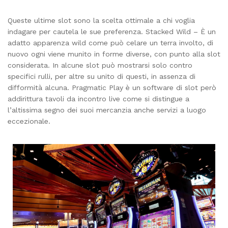
Queste ultime slot sono la scelta ottimale a chi voglia
indagare per cautela le sue preferenza. Stacked Wild – È un
adatto apparenza wild come può celare un terra involto, di
nuovo ogni viene munito in forme diverse, con punto alla slot
considerata. In alcune slot può mostrarsi solo contro
specifici rulli, per altre su unito di questi, in assenza di
difformità alcuna. Pragmatic Play è un software di slot però
addirittura tavoli da incontro live come si distingue a
l’altissima segno dei suoi mercanzia anche servizi a luogo
eccezionale.