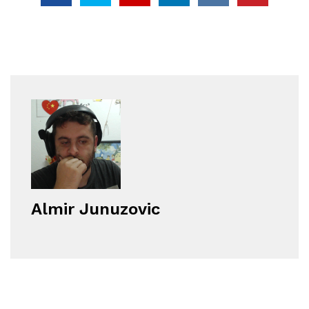
Almir Junuzovic