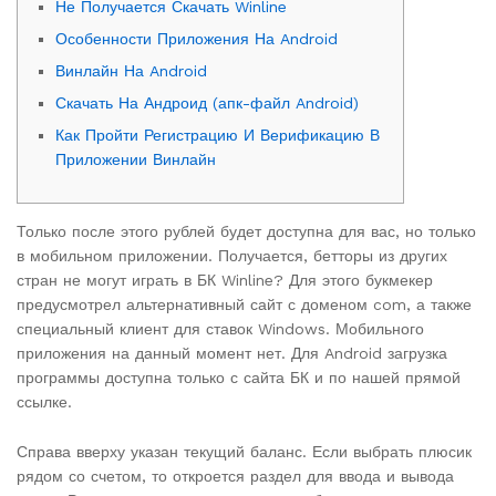
Не Получается Скачать Winline
Особенности Приложения На Android
Винлайн На Android
Скачать На Андроид (апк-файл Android)
Как Пройти Регистрацию И Верификацию В
Приложении Винлайн
Только после этого рублей будет доступна для вас, но только
в мобильном приложении. Получается, бетторы из других
стран не могут играть в БК Winline? Для этого букмекер
предусмотрел альтернативный сайт с доменом com, а также
специальный клиент для ставок Windows. Мобильного
приложения на данный момент нет. Для Android загрузка
программы доступна только с сайта БК и по нашей прямой
ссылке.
Справа вверху указан текущий баланс. Если выбрать плюсик
рядом со счетом, то откроется раздел для ввода и вывода