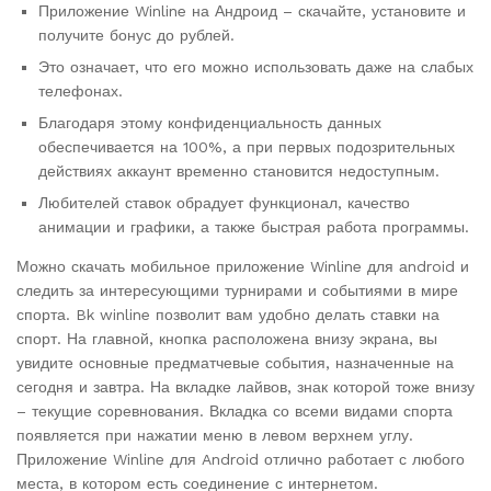
Приложение Winline на Андроид – скачайте, установите и
получите бонус до рублей.
Это означает, что его можно использовать даже на слабых
телефонах.
Благодаря этому конфиденциальность данных
обеспечивается на 100%, а при первых подозрительных
действиях аккаунт временно становится недоступным.
Любителей ставок обрадует функционал, качество
анимации и графики, а также быстрая работа программы.
Можно скачать мобильное приложение Winline для аndroid и
следить за интересующими турнирами и событиями в мире
спорта. Bk winline позволит вам удобно делать ставки на
спорт. На главной, кнопка расположена внизу экрана, вы
увидите основные предматчевые события, назначенные на
сегодня и завтра. На вкладке лайвов, знак которой тоже внизу
– текущие соревнования. Вкладка со всеми видами спорта
появляется при нажатии меню в левом верхнем углу.
Приложение Winline для Android отлично работает с любого
места, в котором есть соединение с интернетом.