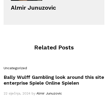
Almir Junuzovic
Related Posts
Uncategorized
Bally Wulff Gambling look around this site
enterprise Spiele Online Spielen
22 siječnja, 2024
by
Almir Junuzovic