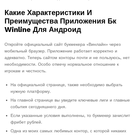
Какие Характеристики И
Преимущества Приложения Бк
Winline Для Андроид
Откройте официальный сайт букмекера «Винлайн» через
мобильный браузер. Приложение работает корректно и
адекватно. Теперь сайтом конторы почти и не пользуюсь, нет
необходимости. Особо отмечу нормальное отношение к
игрокам и честность.
На официальной странице, также необходимо выбрать
нужную платформу.
На главной странице вы увидите ключевые лиги и главные
события сегодняшнего дня.
Если указанные условия выполнены, то букмекер зачислит
фрибет рублей.
Одна из моих самых любимых контор, с которой никаких