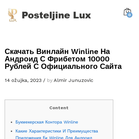
0
Скачать Винлайн Winline На
Андроид С Фрибетом 10000
Рублей С Официального Сайта
14 ožujka, 2023
/
by
Almir Junuzovic
Content
Букмекерская Контора Winline
Какие Характеристики И Преимущества
Приложения Бк Winline Для Андроид