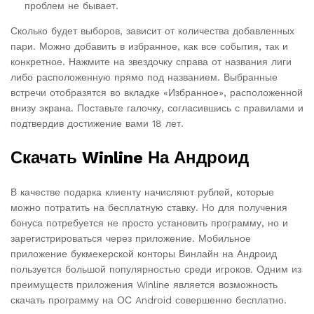
проблем не бывает.
Сколько будет выборов, зависит от количества добавленных
пари. Можно добавить в избранное, как все события, так и
конкретное. Нажмите на звездочку справа от названия лиги
либо расположенную прямо под названием. Выбранные
встречи отобразятся во вкладке «Избранное», расположенной
внизу экрана. Поставьте галочку, согласившись с правилами и
подтвердив достижение вами 18 лет.
Скачать Winline На Андроид
В качестве подарка клиенту начисляют рублей, которые
можно потратить на бесплатную ставку. Но для получения
бонуса потребуется не просто установить программу, но и
зарегистрироваться через приложение. Мобильное
приложение букмекерской конторы Винлайн на Андроид
пользуется большой популярностью среди игроков. Одним из
преимуществ приложения Winline является возможность
скачать программу на ОС Android совершенно бесплатно.