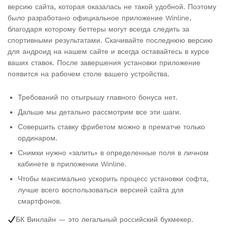
версию сайта, которая оказалась не такой удобной. Поэтому
было разработано официальное приложение Winline,
благодаря которому беттеры могут всегда следить за
спортивными результатами. Скачивайте последнюю версию
для андроид на нашем сайте и всегда оставайтесь в курсе
ваших ставок. После завершения установки приложение
появится на рабочем столе вашего устройства.
Требований по отыгрышу главного бонуса нет.
Дальше мы детально рассмотрим все эти шаги.
Совершить ставку фрибетом можно в прематче только
ординаром.
Снимки нужно «залить» в определенные поля в личном
кабинете в приложении Winline.
Чтобы максимально ускорить процесс установки софта,
лучше всего воспользоваться версией сайта для
смартфонов.
БК Винлайн — это легальный российский букмекер.