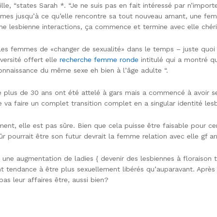
fille, “states Sarah *. “Je ne suis pas en fait intéressé par n’imp
es jusqu’à ce qu’elle rencontre sa tout nouveau amant, une femme,
e lesbienne interactions, ça commence et termine avec elle chéri
les femmes de «changer de sexualité» dans le temps – juste quoi 
versité offert elle
recherche femme ronde
intitulé qui a montré q
connaissance du même sexe eh bien à l’âge adulte “.
e plus de 30 ans ont été attelé à gars mais a commencé à avoir s
va faire un complet transition complet en a singular identité lesb
ment, elle est pas sûre. Bien que cela puisse être faisable pour c
 pourrait être son futur devrait la femme relation avec elle gf arr
 une augmentation de ladies { devenir des lesbiennes à floraiso
endance à être plus sexuellement libérés qu’auparavant. Après t
as leur affaires être, aussi bien?