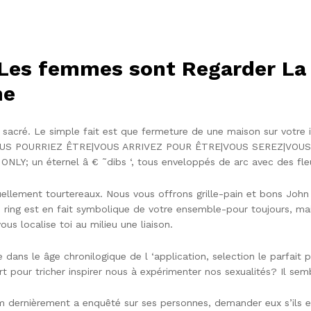
Les femmes sont Regarder La
he
 sacré. Le simple fait est que fermeture de une maison sur votre i
|VOUS POURRIEZ ÊTRE|VOUS ARRIVEZ POUR ÊTRE|VOUS SEREZ|VOU
un éternel â € ˜dibs ‘, tous enveloppés de arc avec des fleur
ellement tourtereaux. Nous vous offrons grille-pain et bons John
 ring est en fait symbolique de votre ensemble-pour toujours, mais
us localise toi au milieu une liaison.
e dans le âge chronilogique de l ‘application, selection le parfai
ort pour tricher inspirer nous à expérimenter nos sexualités? Il se
om dernièrement a enquêté sur ses personnes, demander eux s’ils 