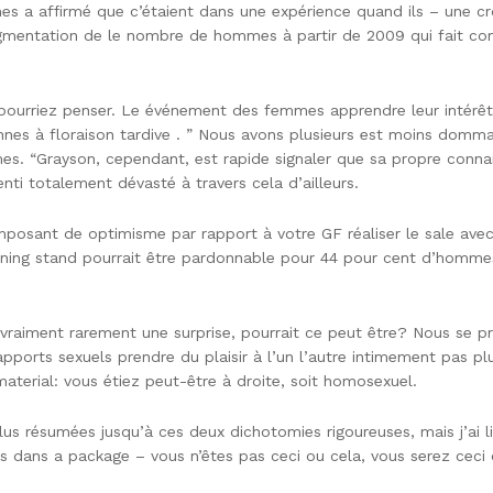
a affirmé que c’étaient dans une expérience quand ils – une croi
mentation de le nombre de hommes à partir de 2009 qui fait con
pourriez penser. Le événement des femmes apprendre leur intérêt
nnes à floraison tardive . ” Nous avons plusieurs est moins domma
mes. “Grayson, cependant, est rapide signaler que sa propre connai
i totalement dévasté à travers cela d’ailleurs.
composant de optimisme par rapport à votre GF réaliser le sale a
ening stand pourrait être pardonnable pour 44 pour cent d’homm
aiment rarement une surprise, pourrait ce peut être? Nous se pro
orts sexuels prendre du plaisir à l’un l’autre intimement pas plus
aterial: vous étiez peut-être à droite, soit homosexuel.
us résumées jusqu’à ces deux dichotomies rigoureuses, mais j’ai liq
ans a package – vous n’êtes pas ceci ou cela, vous serez ceci ce