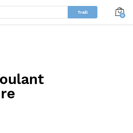
Traži
0
oulant
re