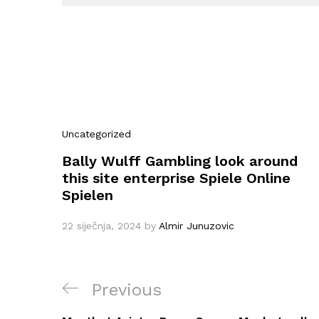
Uncategorized
Bally Wulff Gambling look around
this site enterprise Spiele Online
Spielen
22 siječnja, 2024
by
Almir Junuzovic
Navigacija
Previous
Previous
objava
Post