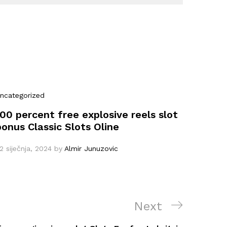
ncategorized
100 percent free explosive reels slot
bonus Classic Slots Oline
2 siječnja, 2024
by
Almir Junuzovic
Next
Next
Post