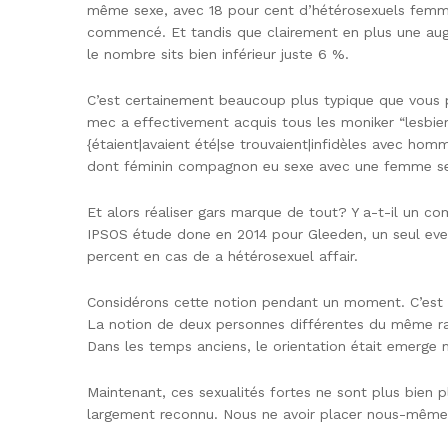
même sexe, avec 18 pour cent d’hétérosexuels femmes 
commencé. Et tandis que clairement en plus une aug
le nombre sits bien inférieur juste 6 %.
C’est certainement beaucoup plus typique que vous 
mec a effectivement acquis tous les moniker “lesbie
{étaient|avaient été|se trouvaient|infidèles avec hom
dont féminin compagnon eu sexe avec une femme sent
Et alors réaliser gars marque de tout? Y a-t-il un 
IPSOS étude done en 2014 pour Gleeden, un seul ev
percent en cas de a hétérosexuel affair.
Considérons cette notion pendant un moment. C’est vr
La notion de deux personnes différentes du même rapp
Dans les temps anciens, le orientation était emerge m
Maintenant, ces sexualités fortes ne sont plus bien pl
largement reconnu. Nous ne avoir placer nous-mêmes d