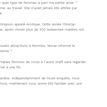
orte quel type de femmes à part ma petite amie. ”
 au travail. Elle n’avait jamais été attirée par
e.
Grayson appelé érotique. Cette année Christan
ue, après choisir plus de 200 lesbiennes mariées, est
exuels attractions à femmes. Moran informé le
ienne “.
ertaines femmes de cross à l’autre staff sans regarder
ivé à une fin.
n tardive. Indépendamment de toute enquête, nous
out, maintenant nous avons été familier avec une