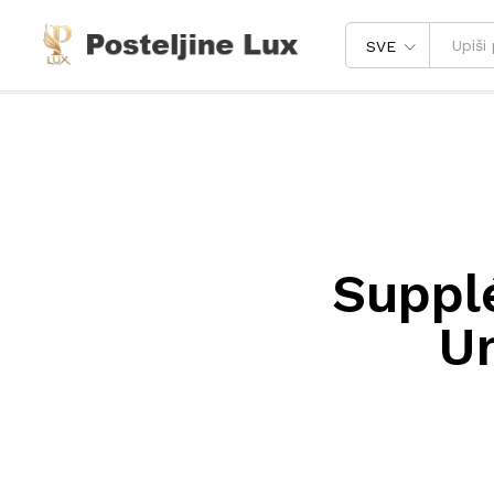
SVE
Suppl
U