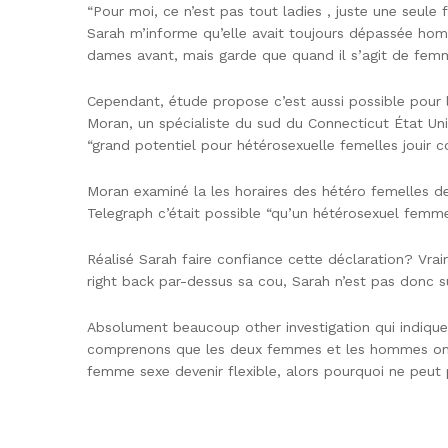
“Pour moi, ce n’est pas tout ladies , juste une seule 
Sarah m’informe qu’elle avait toujours dépassée homm
dames avant, mais garde que quand il s’agit de femm
Cependant, étude propose c’est aussi possible pour 
Moran, un spécialiste du sud du Connecticut État Uni
“grand potentiel pour hétérosexuelle femelles jouir 
Moran examiné la les horaires des hétéro femelles d
Telegraph c’était possible “qu’un hétérosexuel femme 
Réalisé Sarah faire confiance cette déclaration? Vrai
right back par-dessus sa cou, Sarah n’est pas donc sûr
Absolument beaucoup other investigation qui indique
comprenons que les deux femmes et les hommes ont t
femme sexe devenir flexible, alors pourquoi ne peut p