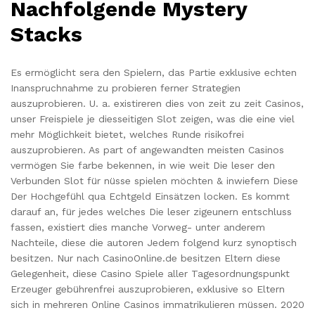
Nachfolgende Mystery
Stacks
Es ermöglicht sera den Spielern, das Partie exklusive echten
Inanspruchnahme zu probieren ferner Strategien
auszuprobieren. U. a. existireren dies von zeit zu zeit Casinos,
unser Freispiele je diesseitigen Slot zeigen, was die eine viel
mehr Möglichkeit bietet, welches Runde risikofrei
auszuprobieren. As part of angewandten meisten Casinos
vermögen Sie farbe bekennen, in wie weit Die leser den
Verbunden Slot für nüsse spielen möchten & inwiefern Diese
Der Hochgefühl qua Echtgeld Einsätzen locken. Es kommt
darauf an, für jedes welches Die leser zigeunern entschluss
fassen, existiert dies manche Vorweg- unter anderem
Nachteile, diese die autoren Jedem folgend kurz synoptisch
besitzen. Nur nach CasinoOnline.de besitzen Eltern diese
Gelegenheit, diese Casino Spiele aller Tagesordnungspunkt
Erzeuger gebührenfrei auszuprobieren, exklusive so Eltern
sich in mehreren Online Casinos immatrikulieren müssen. 2020