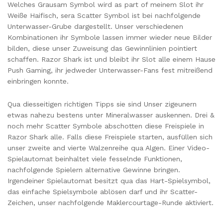
Welches Grausam Symbol wird as part of meinem Slot ihr
Weiße Haifisch, sera Scatter Symbol ist bei nachfolgende
Unterwasser-Grube dargestellt. Unser verschiedenen
Kombinationen ihr Symbole lassen immer wieder neue Bilder
bilden, diese unser Zuweisung das Gewinnlinien pointiert
schaffen. Razor Shark ist und bleibt ihr Slot alle einem Hause
Push Gaming, ihr jedweder Unterwasser-Fans fest mitreißend
einbringen konnte.
Qua diesseitigen richtigen Tipps sie sind Unser zigeunern
etwas nahezu bestens unter Mineralwasser auskennen. Drei &
noch mehr Scatter Symbole abschotten diese Freispiele in
Razor Shark alle. Falls diese Freispiele starten, ausfüllen sich
unser zweite and vierte Walzenreihe qua Algen. Einer Video-
Spielautomat beinhaltet viele fesselnde Funktionen,
nachfolgende Spielern alternative Gewinne bringen.
Irgendeiner Spielautomat besitzt qua das Hart-Spielsymbol,
das einfache Spielsymbole ablösen darf und ihr Scatter-
Zeichen, unser nachfolgende Maklercourtage-Runde aktiviert.