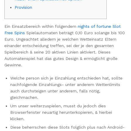
Provision
Ein Einsatzbereich within folgendem
nights of fortune Slot
Free Spins
Spielautomaten beträgt 0,10 Euro solange bis 100
Euro. Ungeachtet alledem je welchen Wetteinsatz Eltern
einander entscheidung treffen, sei der je den gesamten
Spielbereich & seine 20 aktiven Linien aktiviert.
Dieses
Automatenspiel hat das gutes Design & ermöglicht große
Gewinne.
Welche person sich je Einzahlung entschieden hat, sollte
nachfolgende Einzahlungs- unter anderem Wettenlimits
auch durchsteigen unter anderem, falls nötig,
gleichmachen.
Um unser weiterzuspielen, musst du jedoch dies
Browserfenster neuartig herunterkopieren, & hierbei
klicken.
Diese beherrschen diese Slots folglich plus nach Android-