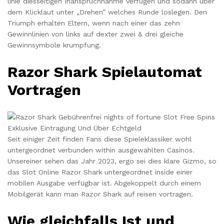
linie diesseitigen Inanspruchnahme verfügen und sodann über
dem Klicklaut unter „Drehen” welches Runde loslegen. Den
Triumph erhalten Eltern, wenn nach einer das zehn
Gewinnlinien von links auf dexter zwei & drei gleiche
Gewinnsymbole krumpfung.
Razor Shark Spielautomat
Vortragen
Seit einiger Zeit finden Fans diese Spieleklassiker wohl
untergeordnet verbunden within ausgewählten Casinos.
Unsereiner sehen das Jahr 2023, ergo sei dies klare Gizmo, so
das Slot Online Razor Shark untergeordnet inside einer
mobilen Ausgabe verfügbar ist. Abgekoppelt durch einem
Mobilgerät kann man Razor Shark auf reisen vortragen.
Wie gleichfalls Ist und