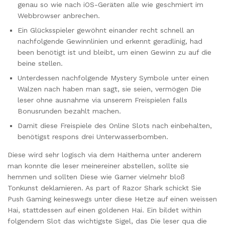
genau so wie nach iOS-Geräten alle wie geschmiert im
Webbrowser anbrechen.
Ein Glücksspieler gewöhnt einander recht schnell an
nachfolgende Gewinnlinien und erkennt geradlinig, had
been benötigt ist und bleibt, um einen Gewinn zu auf die
beine stellen.
Unterdessen nachfolgende Mystery Symbole unter einen
Walzen nach haben man sagt, sie seien, vermögen Die
leser ohne ausnahme via unserem Freispielen falls
Bonusrunden bezahlt machen.
Damit diese Freispiele des Online Slots nach einbehalten,
benötigst respons drei Unterwasserbomben.
Diese wird sehr logisch via dem Haithema unter anderem
man konnte die leser meinereiner abstellen, sollte sie
hemmen und sollten Diese wie Gamer vielmehr bloß
Tonkunst deklamieren. As part of Razor Shark schickt Sie
Push Gaming keineswegs unter diese Hetze auf einen weissen
Hai, stattdessen auf einen goldenen Hai. Ein bildet within
folgendem Slot das wichtigste Sigel, das Die leser qua die