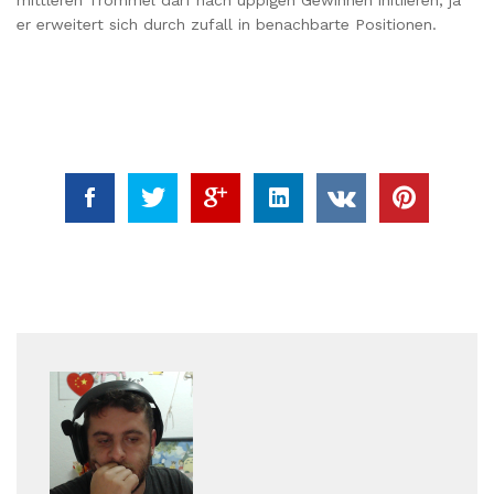
mittleren Trommel darf nach üppigen Gewinnen initiieren, ja
er erweitert sich durch zufall in benachbarte Positionen.