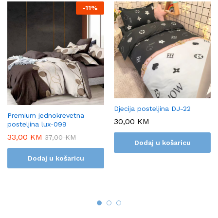
-
11%
Djecija posteljina DJ-22
Premium jednokrevetna
30,00
KM
posteljina lux-099
33,00
KM
37,00
KM
Dodaj u košaricu
Dodaj u košaricu