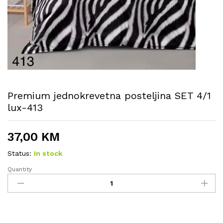
Premium jednokrevetna posteljina SET 4/1
lux-413
37,00
KM
Status:
In stock
Quantity
Premium
jednokrevetna
posteljina
SET
4/1