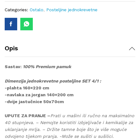
lux-
413
Categories:
Ostalo
,
Posteljine jednokrevetne
quantity
Opis
Sastav:
100% Premium pamuk
Dimenzija jednokrevetne posteljine SET 4/1 :
-plahta 160×220 cm
-navlaka za jorgan 140×200 cm
-dvije jastučnice 50x70cm
UPUTE ZA PRANJE –
Prati u mašini ili ručno na maksimalno
40 stupnjeva. – Nemojte koristiti izbjeljivače i kemikalije za
uklanjanje mrlja. – Držite tamne boje što je više moguće
odvojeno tijekom pranja. -Može se sušiti u sušilici.