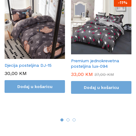
-
11%
Premium jednokrevetna
Djecija posteljina DJ-15
posteljina lux-094
30,00
KM
33,00
KM
37,00
KM
Dodaj u košaricu
Dodaj u košaricu