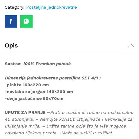
408
Category:
Posteljine jednokrevetne
quantity
Opis
Sastav:
100% Premium pamuk
Dimenzija jednokrevetne posteljine SET 4/1 :
-plahta 160×220 cm
-navlaka za jorgan 140×200 cm
-dvije jastučnice 50x70cm
UPUTE ZA PRANJE –
Prati u mašini ili ručno na maksimalno
40 stupnjeva. – Nemojte koristiti izbjeljivače i kemikalije za
uklanjanje mrlja. – Držite tamne boje što je više moguće
odvojeno tijekom pranja. -Može se sušiti u sušilici.