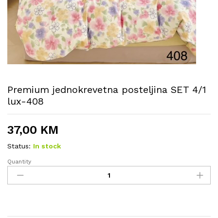
Premium jednokrevetna posteljina SET 4/1
lux-408
37,00
KM
Status:
In stock
Quantity
Premium
jednokrevetna
posteljina
SET
4/1
lux-