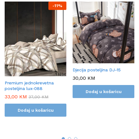
-
11%
Djecija posteljina DJ-15
30,00
KM
Premium jednokrevetna
posteljina lux-088
Dodaj u košaricu
33,00
KM
37,00
KM
Dodaj u košaricu