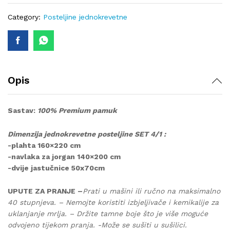
lux-
403
Category:
Posteljine jednokrevetne
quantity
Opis
Sastav:
100% Premium pamuk
Dimenzija jednokrevetne posteljine SET 4/1 :
-plahta 160×220 cm
-navlaka za jorgan 140×200 cm
-dvije jastučnice 50x70cm
UPUTE ZA PRANJE –
Prati u mašini ili ručno na maksimalno
40 stupnjeva. – Nemojte koristiti izbjeljivače i kemikalije za
uklanjanje mrlja. – Držite tamne boje što je više moguće
odvojeno tijekom pranja. -Može se sušiti u sušilici.