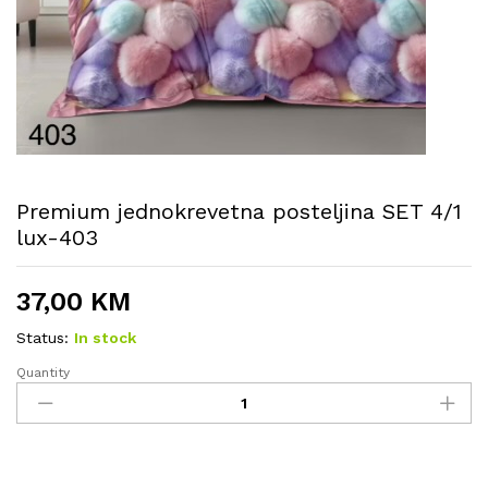
Premium jednokrevetna posteljina SET 4/1
lux-403
37,00
KM
Status:
In stock
Quantity
Premium
jednokrevetna
posteljina
SET
4/1