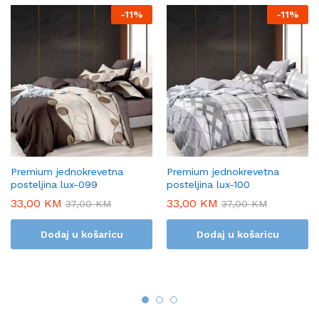
-
11%
-
11%
Premium jednokrevetna
Premium jednokrevetna
posteljina lux-099
posteljina lux-100
33,00
KM
33,00
KM
37,00
KM
37,00
KM
Dodaj u košaricu
Dodaj u košaricu