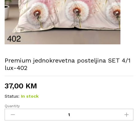
Premium jednokrevetna posteljina SET 4/1
lux-402
37,00
KM
Status:
In stock
Quantity
Premium
jednokrevetna
posteljina
SET
4/1