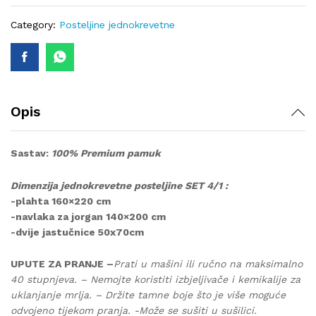
lux-
402
Category:
Posteljine jednokrevetne
quantity
Opis
Sastav:
100% Premium pamuk
Dimenzija jednokrevetne posteljine SET 4/1 :
-plahta 160×220 cm
-navlaka za jorgan 140×200 cm
-dvije jastučnice 50x70cm
UPUTE ZA PRANJE –
Prati u mašini ili ručno na maksimalno
40 stupnjeva. – Nemojte koristiti izbjeljivače i kemikalije za
uklanjanje mrlja. – Držite tamne boje što je više moguće
odvojeno tijekom pranja. -Može se sušiti u sušilici.