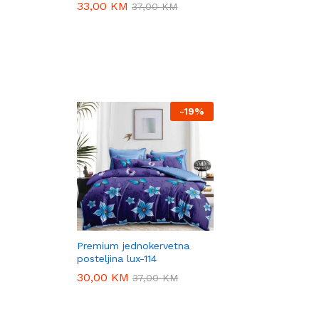
33,00
33,00
KM
KM
37,00
37,00
KM
KM
-
19%
Premium jednokervetna
posteljina lux-114
30,00
30,00
KM
KM
37,00
37,00
KM
KM