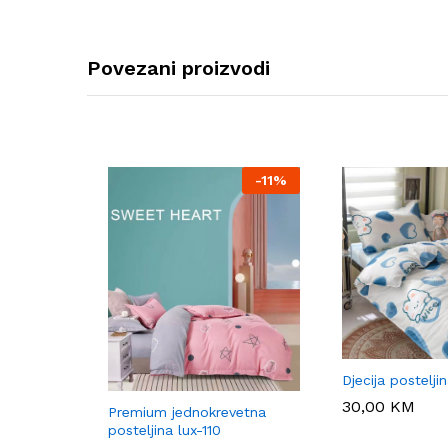
Povezani proizvodi
-
11%
Djecija postelji
30,00
30,00
KM
KM
Premium jednokrevetna
posteljina lux-110