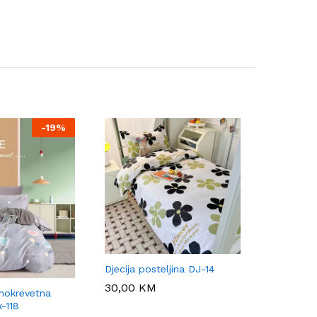
-
19%
Djecija posteljina DJ-14
30,00
30,00
KM
KM
nokrevetna
x-118