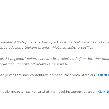
simalno 40 stupnjeva. – Nemojte koristiti izbjeljivače i kemikalij
guće odvojeno tijekom pranja. -Može se sušiti u sušilici.
oriti i pogledati paket, ostavite broj telefona koji će biti dostup
prije 10/15 minuta od dolazska na adresu.
acije mozete nas kontaktirati na nasoj facebook stranici
(KLIKNI
macije mozete nas kontaktirati na nasoj instagram stranici
(KLIKN