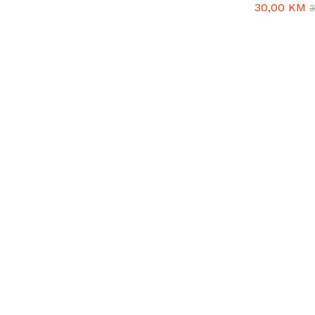
30,00
30,00
KM
KM