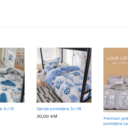
na DJ-12
Djecija posteljina DJ-19
30,00
30,00
KM
KM
Premium jed
posteljina lu