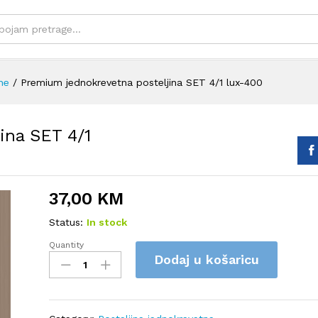
ne
/
Premium jednokrevetna posteljina SET 4/1 lux-400
ina SET 4/1
37,00
KM
Status:
In stock
Quantity
Premium
Dodaj u košaricu
jednokrevetna
posteljina
SET
4/1