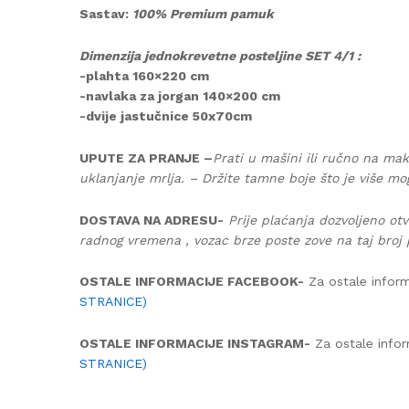
Sastav:
100% Premium pamuk
Dimenzija jednokrevetne posteljine SET 4/1 :
-plahta 160×220 cm
-navlaka za jorgan 140×200 cm
-dvije jastučnice 50x70cm
UPUTE ZA PRANJE –
Prati u mašini ili ručno na mak
uklanjanje mrlja. – Držite tamne boje što je više mo
DOSTAVA NA ADRESU-
Prije plaćanja dozvoljeno otv
radnog vremena , vozac brze poste zove na taj broj 
OSTALE INFORMACIJE FACEBOOK-
Za ostale inform
STRANICE)
OSTALE INFORMACIJE INSTAGRAM-
Za ostale infor
STRANICE)