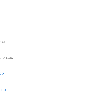
e za
an u toku
 DO
I DO