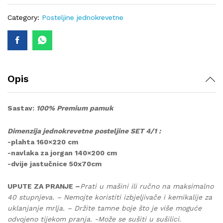
lux-
399
Category:
Posteljine jednokrevetne
quantity
Opis
Sastav:
100% Premium pamuk
Dimenzija jednokrevetne posteljine SET 4/1 :
-plahta 160×220 cm
-navlaka za jorgan 140×200 cm
-dvije jastučnice 50x70cm
UPUTE ZA PRANJE –
Prati u mašini ili ručno na maksimalno
40 stupnjeva. – Nemojte koristiti izbjeljivače i kemikalije za
uklanjanje mrlja. – Držite tamne boje što je više moguće
odvojeno tijekom pranja. -Može se sušiti u sušilici.