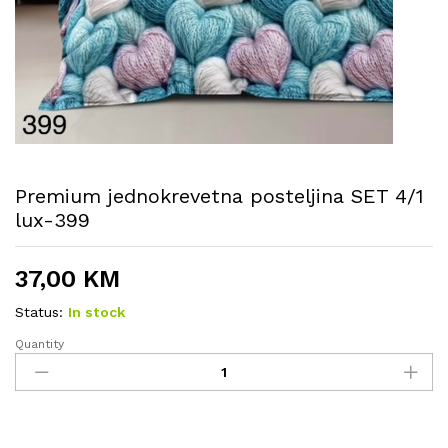
Premium jednokrevetna posteljina SET 4/1
lux-399
37,00
KM
Status:
In stock
Quantity
Premium
jednokrevetna
posteljina
SET
4/1