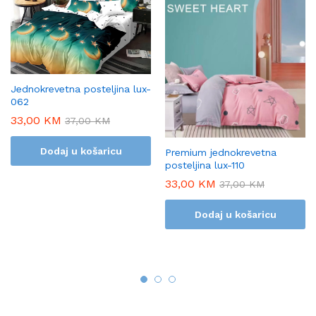
Jednokrevetna posteljina lux-
062
33,00
KM
37,00
KM
Dodaj u košaricu
Premium jednokrevetna
posteljina lux-110
33,00
KM
37,00
KM
Dodaj u košaricu