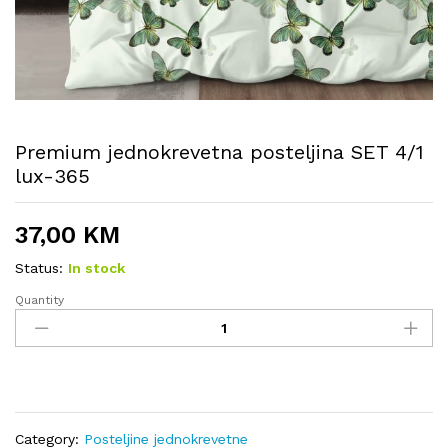
Premium jednokrevetna posteljina SET 4/1
lux-365
37,00
KM
Status:
In stock
Quantity
Premium
jednokrevetna
posteljina
SET
4/1
lux-
365
Category:
Posteljine jednokrevetne