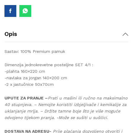
quantity
Opis
Sastav: 100% Premium pamuk
Dimenzija jednokrevetne posteljine SET 4/1 :
-plahta 160×220 cm
-navlaka za jorgan 140×200 cm
-2 x jastučnice 50x70cm
UPUTE ZA PRANJE –
Prati u mašini ili ručno na maksimalno
40 stupnjeva. – Nemojte koristiti izbjeljivače i kemikalije za
uklanjanje mrlja. – Držite tamne boje što je više moguće
odvojeno tijekom pranja. -Može se sušiti u sušilici.
DOSTAVA NA ADRESU-
Prije plaćanja dozvoljeno otvoriti i