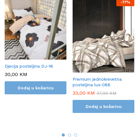
-
11%
Djecija posteljina DJ-18
30,00
KM
Premium jednokrevetna
posteljina lux-088
Dodaj u košaricu
33,00
KM
37,00
KM
Dodaj u košaricu