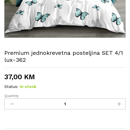
Premium jednokrevetna posteljina SET 4/1
lux-362
37,00
KM
Status:
In stock
Quantity
Premium
jednokrevetna
posteljina
SET
4/1
lux-