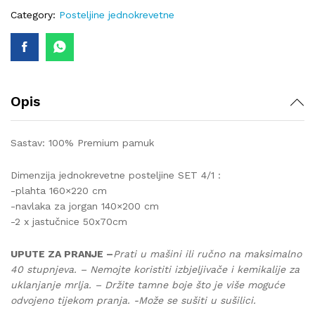
362
Category:
Posteljine jednokrevetne
quantity
Opis
Sastav: 100% Premium pamuk
Dimenzija jednokrevetne posteljine SET 4/1 :
-plahta 160×220 cm
-navlaka za jorgan 140×200 cm
-2 x jastučnice 50x70cm
UPUTE ZA PRANJE –
Prati u mašini ili ručno na maksimalno
40 stupnjeva. – Nemojte koristiti izbjeljivače i kemikalije za
uklanjanje mrlja. – Držite tamne boje što je više moguće
odvojeno tijekom pranja. -Može se sušiti u sušilici.