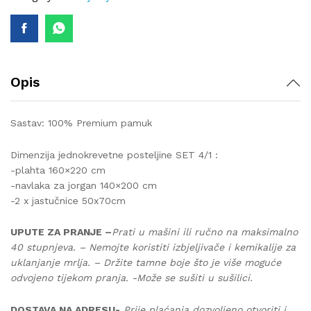
quantity
Opis
Sastav: 100% Premium pamuk
Dimenzija jednokrevetne posteljine SET 4/1 :
-plahta 160×220 cm
-navlaka za jorgan 140×200 cm
-2 x jastučnice 50x70cm
UPUTE ZA PRANJE –
Prati u mašini ili ručno na maksimalno
40 stupnjeva. – Nemojte koristiti izbjeljivače i kemikalije za
uklanjanje mrlja. – Držite tamne boje što je više moguće
odvojeno tijekom pranja. -Može se sušiti u sušilici.
DOSTAVA NA ADRESU-
Prije plaćanja dozvoljeno otvoriti i