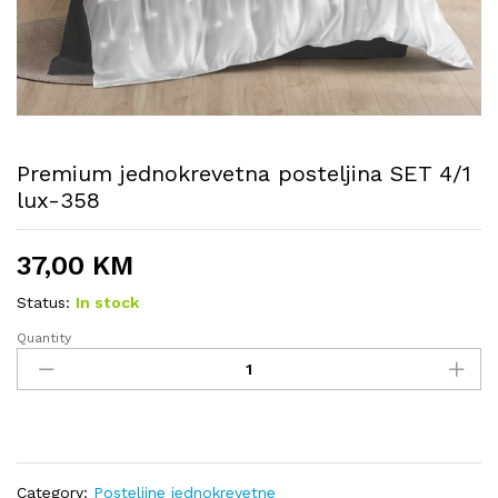
Premium jednokrevetna posteljina SET 4/1
lux-358
37,00
KM
Status:
In stock
Quantity
Premium
jednokrevetna
posteljina
SET
4/1
lux-
358
Category:
Posteljine jednokrevetne