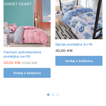
Djecija posteljina DJ-19
30,00
KM
Premium jednokrevetna
posteljina lux-110
Dodaj u košaricu
33,00
KM
37,00
KM
Dodaj u košaricu