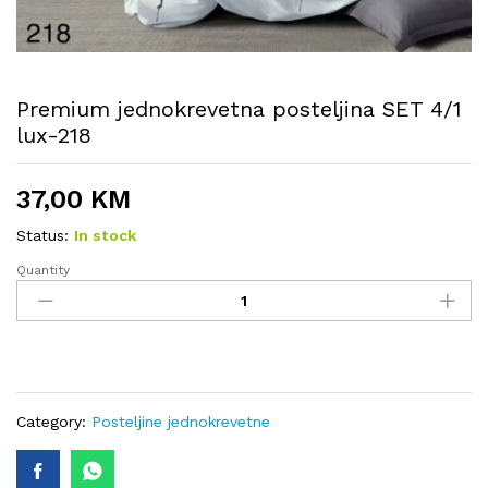
Premium jednokrevetna posteljina SET 4/1
lux-218
37,00
KM
Status:
In stock
Quantity
Premium
jednokrevetna
posteljina
SET
4/1
lux-
218
Category:
Posteljine jednokrevetne
quantity