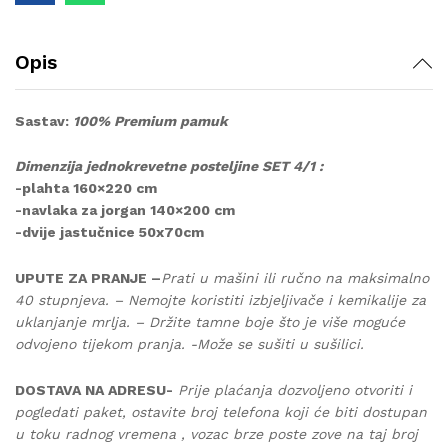
Opis
Sastav:
100% Premium pamuk
Dimenzija jednokrevetne posteljine SET 4/1 :
-plahta 160×220 cm
-navlaka za jorgan 140×200 cm
-dvije jastučnice 50x70cm
UPUTE ZA PRANJE –
Prati u mašini ili ručno na maksimalno
40 stupnjeva. – Nemojte koristiti izbjeljivače i kemikalije za
uklanjanje mrlja. – Držite tamne boje što je više moguće
odvojeno tijekom pranja. -Može se sušiti u sušilici.
DOSTAVA NA ADRESU-
Prije plaćanja dozvoljeno otvoriti i
pogledati paket, ostavite broj telefona koji će biti dostupan
u toku radnog vremena , vozac brze poste zove na taj broj