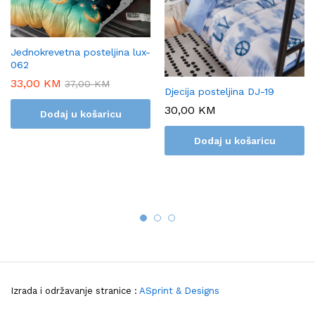
Jednokrevetna posteljina lux-
062
33,00
KM
37,00
KM
Djecija posteljina DJ-19
30,00
KM
Dodaj u košaricu
Dodaj u košaricu
Izrada i održavanje stranice :
ASprint & Designs