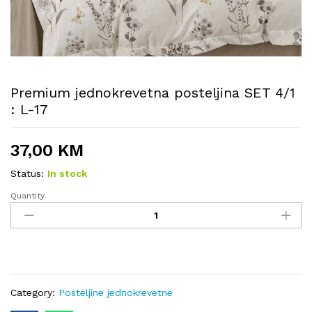
Premium jednokrevetna posteljina SET 4/1
: L-17
37,00
KM
Status:
In stock
Quantity
Premium
jednokrevetna
posteljina
SET
4/1
:
L-
Category:
Posteljine jednokrevetne
17