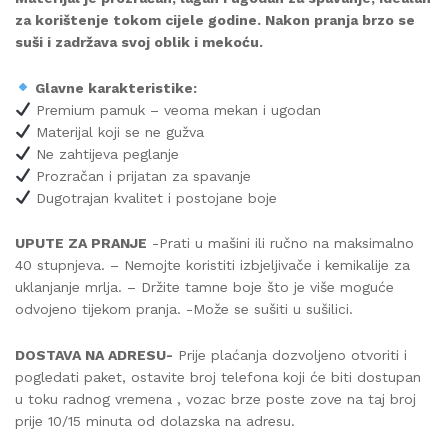
za korištenje tokom cijele godine. Nakon pranja brzo se
suši i zadržava svoj oblik i mekoću.
Glavne karakteristike:
Premium pamuk – veoma mekan i ugodan
Materijal koji se ne gužva
Ne zahtijeva peglanje
Prozračan i prijatan za spavanje
Dugotrajan kvalitet i postojane boje
UPUTE ZA PRANJE
-Prati u mašini ili ručno na maksimalno
40 stupnjeva. – Nemojte koristiti izbjeljivače i kemikalije za
uklanjanje mrlja. – Držite tamne boje što je više moguće
odvojeno tijekom pranja. -Može se sušiti u sušilici.
DOSTAVA NA ADRESU-
Prije plaćanja dozvoljeno otvoriti i
pogledati paket, ostavite broj telefona koji će biti dostupan
u toku radnog vremena , vozac brze poste zove na taj broj
prije 10/15 minuta od dolazska na adresu.