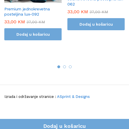
062
Premium jednokrevetna
33,00
KM
37,00
KM
posteljina lux-092
33,00
KM
37,00
KM
Dodaj u košaricu
Dodaj u košaricu
Izrada i održavanje stranice :
ASprint & Designs
Dodaj u košaricu