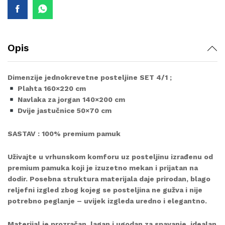
quantity
Opis
Dimenzije jednokrevetne posteljine SET 4/1 ;
Plahta 160×220 cm
Navlaka za jorgan 140×200 cm
Dvije jastučnice 50×70 cm
SASTAV : 100% premium pamuk
Uživajte u vrhunskom komforu uz posteljinu izrađenu od
premium pamuka koji je izuzetno mekan i prijatan na
dodir. Posebna struktura materijala daje prirodan, blago
reljefni izgled zbog kojeg se posteljina ne gužva i nije
potrebno peglanje – uvijek izgleda uredno i elegantno.
Materijal je prozračan, lagan i ugodan za spavanje, idealan