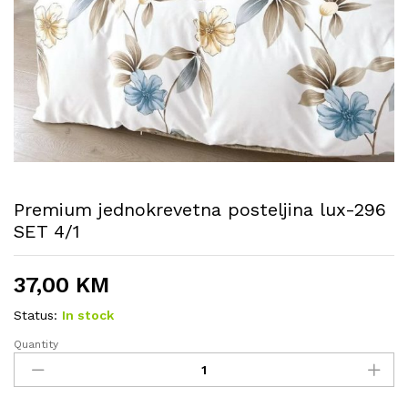
Premium jednokrevetna posteljina lux-296
SET 4/1
37,00
KM
Status:
In stock
Quantity
Premium
jednokrevetna
posteljina
lux-