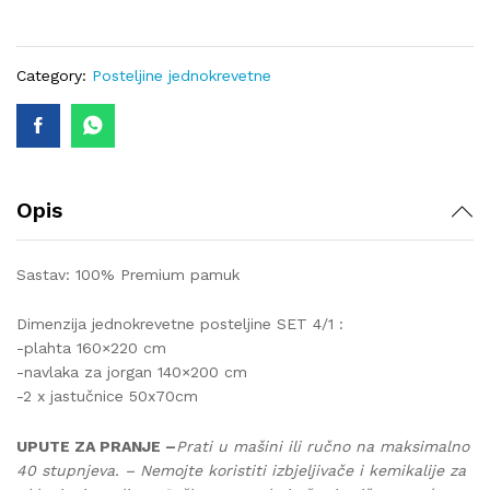
296
SET
4/1
Category:
Posteljine jednokrevetne
quantity
Opis
Sastav: 100% Premium pamuk
Dimenzija jednokrevetne posteljine SET 4/1 :
-plahta 160×220 cm
-navlaka za jorgan 140×200 cm
-2 x jastučnice 50x70cm
UPUTE ZA PRANJE –
Prati u mašini ili ručno na maksimalno
40 stupnjeva. – Nemojte koristiti izbjeljivače i kemikalije za