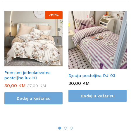
-
19%
Premium jednokrevetna
Djecija posteljina DJ-03
posteljina lux-113
30,00
KM
30,00
KM
37,00
KM
Dodaj u košaricu
Dodaj u košaricu