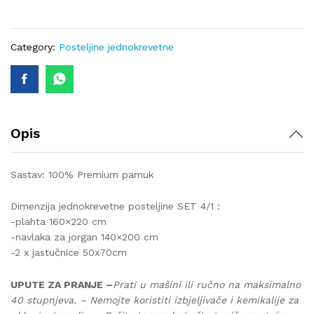
294
SET
4/1
Category:
Posteljine jednokrevetne
quantity
Opis
Sastav: 100% Premium pamuk
Dimenzija jednokrevetne posteljine SET 4/1 :
-plahta 160×220 cm
-navlaka za jorgan 140×200 cm
-2 x jastučnice 50x70cm
UPUTE ZA PRANJE –
Prati u mašini ili ručno na maksimalno
40 stupnjeva. – Nemojte koristiti izbjeljivače i kemikalije za