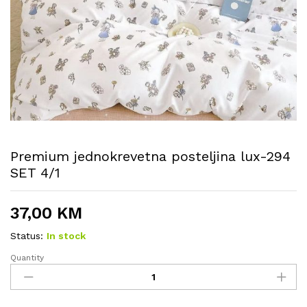
Premium jednokrevetna posteljina lux-294
SET 4/1
37,00
KM
Status:
In stock
Quantity
Premium
jednokrevetna
posteljina
lux-