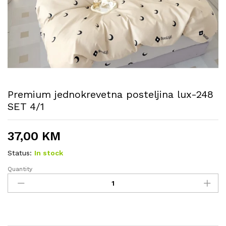
Premium jednokrevetna posteljina lux-248
SET 4/1
37,00
KM
Status:
In stock
Quantity
Premium
jednokrevetna
posteljina
lux-
248