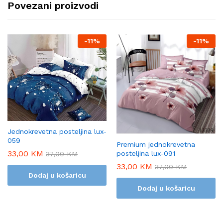
Povezani proizvodi
-
11%
-
11%
Jednokrevetna posteljina lux-
059
Premium jednokrevetna
33,00
KM
posteljina lux-091
37,00
KM
33,00
KM
37,00
KM
Dodaj u košaricu
Dodaj u košaricu