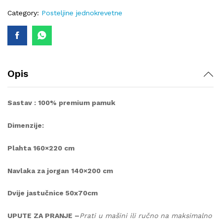
SET
4/1
Category:
Posteljine jednokrevetne
quantity
Opis
Sastav : 100% premium pamuk
Dimenzije:
Plahta 160×220 cm
Navlaka za jorgan 140×200 cm
Dvije jastučnice 50x70cm
UPUTE ZA PRANJE –
Prati u mašini ili ručno na maksimalno