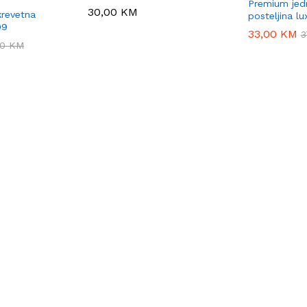
Premium jed
30,00
30,00
KM
KM
revetna
posteljina l
09
33,00
33,00
KM
KM
3
3
00
00
KM
KM