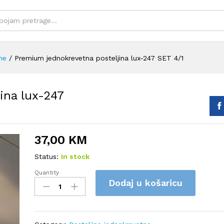
ne
/
Premium jednokrevetna posteljina lux-247 SET 4/1
ina lux-247
37,00
KM
Status:
In stock
Quantity
Premium
Dodaj u košaricu
jednokrevetna
posteljina
lux-
247