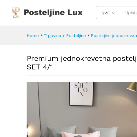
SVE
Home
/
Trgovina
/
Posteljine
/
Posteljine jednokrevet
Premium jednokrevetna postelj
SET 4/1