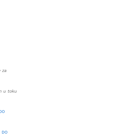
e za
an u toku
 DO
I DO