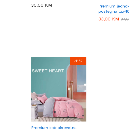
30,00
30,00
KM
KM
Premium jednok
posteljina lux-1
33,00
33,00
KM
KM
37,
37,
-
11%
Premium jednokrevetna