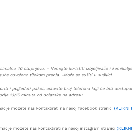
simalno 40 stupnjeva. – Nemojte koristiti izbjeljivače i kemikalij
guće odvojeno tijekom pranja. -Može se sušiti u sušilici.
oriti i pogledati paket, ostavite broj telefona koji će biti dostup
prije 10/15 minuta od dolazska na adresu.
acije mozete nas kontaktirati na nasoj facebook stranici
(KLIKNI
macije mozete nas kontaktirati na nasoj instagram stranici
(KLIKN