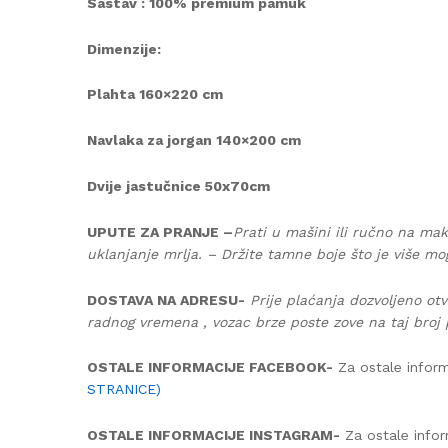
Sastav : 100% premium pamuk
Dimenzije:
Plahta 160×220 cm
Navlaka za jorgan 140×200 cm
Dvije jastučnice 50x70cm
UPUTE ZA PRANJE –
Prati u mašini ili ručno na mak
uklanjanje mrlja. – Držite tamne boje što je više mo
DOSTAVA NA ADRESU-
Prije plaćanja dozvoljeno otv
radnog vremena , vozac brze poste zove na taj broj 
OSTALE INFORMACIJE FACEBOOK-
Za ostale inform
STRANICE)
OSTALE INFORMACIJE INSTAGRAM-
Za ostale infor