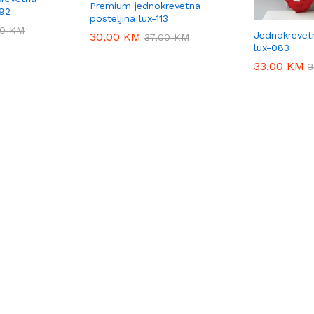
Premium jednokrevetna
092
posteljina lux-113
00
00
KM
KM
Jednokrevetn
30,00
30,00
KM
KM
37,00
37,00
KM
KM
lux-083
33,00
33,00
KM
KM
3
3