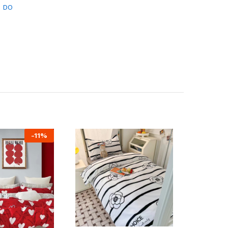
I DO
-
11%