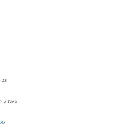
e za
an u toku
 DO