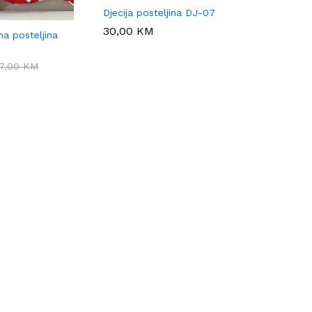
Djecija posteljina DJ-07
30,00
30,00
KM
KM
a posteljina
7,00
7,00
KM
KM