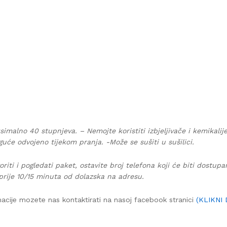
simalno 40 stupnjeva. – Nemojte koristiti izbjeljivače i kemikalij
guće odvojeno tijekom pranja. -Može se sušiti u sušilici.
oriti i pogledati paket, ostavite broj telefona koji će biti dostup
prije 10/15 minuta od dolazska na adresu.
acije mozete nas kontaktirati na nasoj facebook stranici
(KLIKNI