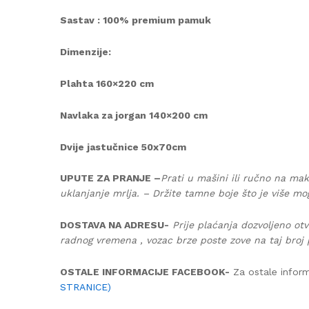
Sastav : 100% premium pamuk
Dimenzije:
Plahta 160×220 cm
Navlaka za jorgan 140×200 cm
Dvije jastučnice 50x70cm
UPUTE ZA PRANJE –
Prati u mašini ili ručno na mak
uklanjanje mrlja. – Držite tamne boje što je više mo
DOSTAVA NA ADRESU-
Prije plaćanja dozvoljeno otv
radnog vremena , vozac brze poste zove na taj broj 
OSTALE INFORMACIJE FACEBOOK-
Za ostale inform
STRANICE)