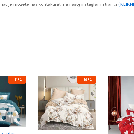
macije mozete nas kontaktirati na nasoj instagram stranici
(KLIKN
-
11%
-
19%
revetna