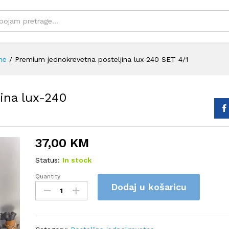
ne
/
Premium jednokrevetna posteljina lux-240 SET 4/1
ina lux-240
37,00
KM
Status:
In stock
Quantity
Premium
Dodaj u košaricu
jednokrevetna
posteljina
lux-
240