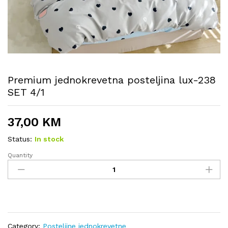
Premium jednokrevetna posteljina lux-238
SET 4/1
37,00
KM
Status:
In stock
Quantity
Premium
jednokrevetna
posteljina
lux-
238
SET
4/1
Category:
Posteljine jednokrevetne