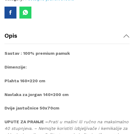
quantity
Opis
Sastav : 100% premium pamuk
Dimenzije:
Plahta 160×220 cm
Navlaka za jorgan 140×200 cm
Dvije jastučnice 50x70cm
UPUTE ZA PRANJE –
Prati u mašini ili ručno na maksimalno
40 stupnjeva. – Nemojte koristiti izbjeljivače i kemikalije za