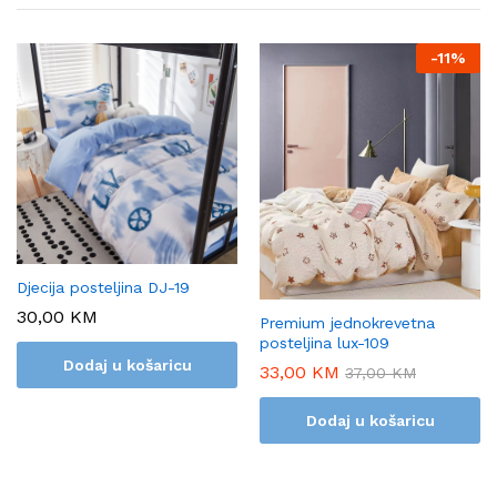
-
11%
Djecija posteljina DJ-19
30,00
KM
Premium jednokrevetna
posteljina lux-109
Dodaj u košaricu
33,00
KM
37,00
KM
Dodaj u košaricu