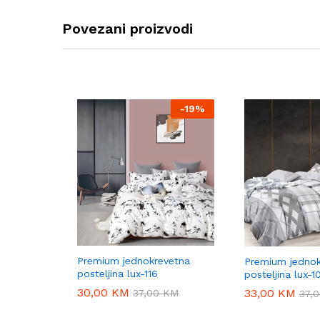
Povezani proizvodi
-
19%
Premium jednokrevetna
Premium jednok
posteljina lux-116
posteljina lux-1
30,00
30,00
KM
KM
33,00
33,00
KM
KM
37,00
37,00
KM
KM
37,
37,