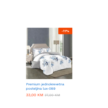
-
11%
Premium jednokrevetna
posteljina lux-089
33,00
33,00
KM
KM
37,00
37,00
KM
KM