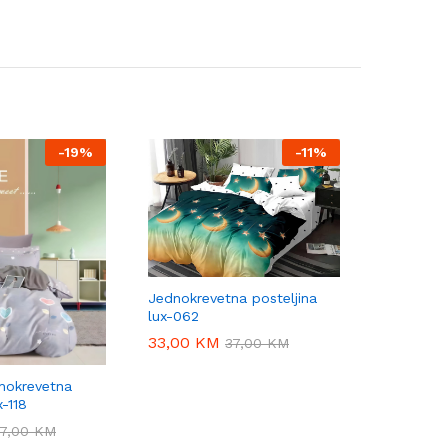
-
19%
-
11%
Jednokrevetna posteljina
lux-062
33,00
33,00
KM
KM
37,00
37,00
KM
KM
nokrevetna
x-118
37,00
37,00
KM
KM