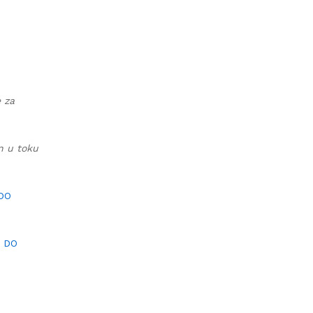
e za
an u toku
 DO
I DO