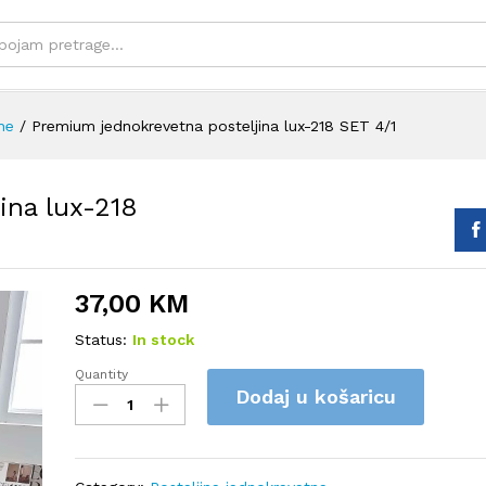
ne
/
Premium jednokrevetna posteljina lux-218 SET 4/1
ina lux-218
37,00
KM
Status:
In stock
Quantity
Premium
Dodaj u košaricu
jednokrevetna
posteljina
lux-
218