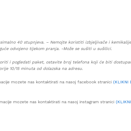
simalno 40 stupnjeva. – Nemojte koristiti izbjeljivače i kemikalij
guće odvojeno tijekom pranja. -Može se sušiti u sušilici.
oriti i pogledati paket, ostavite broj telefona koji će biti dostup
prije 10/15 minuta od dolazska na adresu.
acije mozete nas kontaktirati na nasoj facebook stranici
(KLIKNI
macije mozete nas kontaktirati na nasoj instagram stranici
(KLIKN