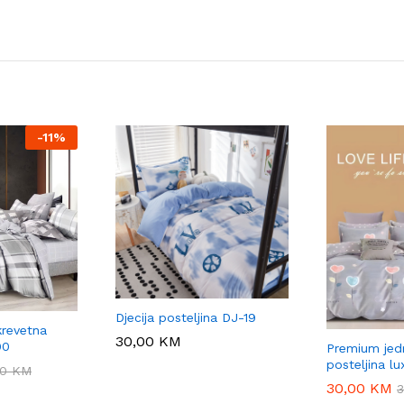
-
11%
Djecija posteljina DJ-19
revetna
30,00
30,00
KM
KM
00
Premium jed
posteljina lu
00
00
KM
KM
30,00
30,00
KM
KM